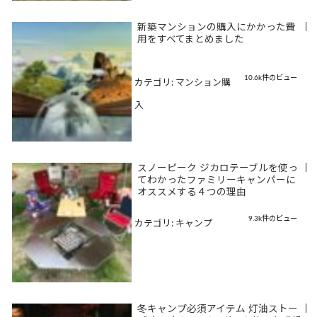
新築マンションの購入にかかった費
|
用をすべてまとめました
10.6k件のビュー
カテゴリ:
マンション購
入
スノーピーク ジカロテーブルを使っ
|
てわかったファミリーキャンパーに
オススメする４つの理由
9.3k件のビュー
カテゴリ:
キャンプ
冬キャンプ必須アイテム 灯油ストー
|