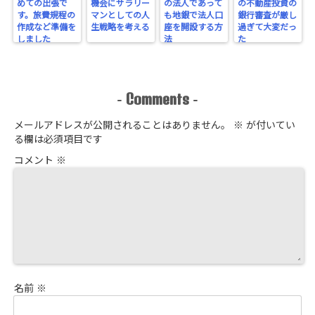
めての出張で
機会にサラリー
の法人であって
の不動産投資の
す。旅費規程の
マンとしての人
も地銀で法人口
銀行審査が厳し
作成など準備を
生戦略を考える
座を開設する方
過ぎて大変だっ
しました
法
た
Comments
-
-
メールアドレスが公開されることはありません。
※
が付いてい
る欄は必須項目です
コメント
※
名前
※