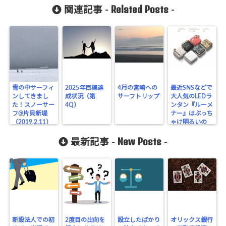
Related Posts
関連記事 -
-
雪の中サーフィ
2025年目標達
4月の宮崎への
最近SNSなどで
ンしてきまし
成状況（第
サーフトリップ
大人気のLEDラ
た！スノーサー
4Q）
ンタン『ルーメ
フ@片貝新堤
ナー』はぶっち
（2019.2.11）
ゃけ明るいの
か？レビューし
New Posts
ます
最新記事 -
-
新設法人での初
2度目の出向を
設立したばかり
オリックス銀行