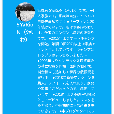
管理者 SYaRioN（ｼｬﾘｵﾝ）です。 ●4
人家族です。家族は自分にとっての
最優先事項です！ ●サーフィンは20
SYaRio
年続けています。もはやlife workで
N（ｼｬﾘ
す。仕事のエンジンは週末の波乗り
です。 ●2015年よりオートキャンプ
ｵﾝ）
を開始。年間10回20泊以上は家族で
テント生活しています。キャンプは
ドップリはまっちゃいました〜
●2008年よりインデックス投資信託
の積立投資を開始。国内外個別株、
純金積立も追加して世界分散投資を
実行中。 ●2018年新築マンションを
購入。リフォームを入れたり、家具
や家電にこだわったので、満足して
います！ ●2018年より不動産投資家
としてデビューしました。リスクを
極力抑え、中長期的に不労所得を得
ていきます。 ●本ブログのタイトル