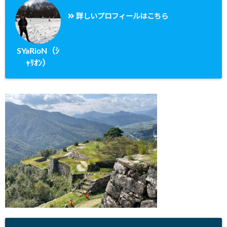
詳しいプロフィールはこちら
SYaRioN（ｼ
ｬﾘｵﾝ）