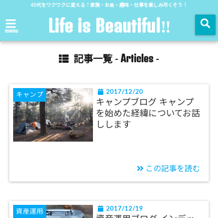
40代をワクワクに変える！家族・お金・趣味・仕事を楽しみ尽くそう！
Life is Beautiful‼︎
menu
Articles
記事一覧 -
-
2017/12/20
キャンプ
キャンプブログ キャンプ
を始めた経緯についてお話
しします
この記事を読む
2017/12/19
資産運用