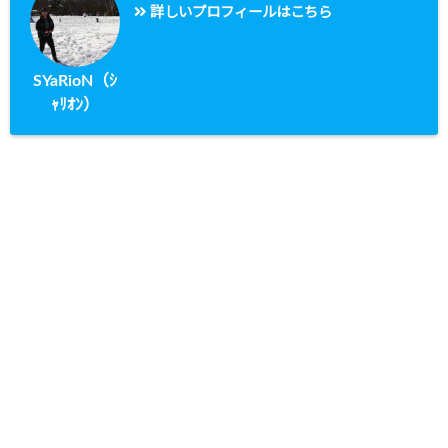
詳しいプロフィールはこちら
SYaRioN（ｼ
ｬﾘｵﾝ）