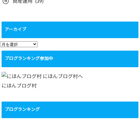
資産運用
(39)
アーカイブ
ア
ー
ブログランキング参加中
カ
イ
ブ
にほんブログ村
ブログランキング