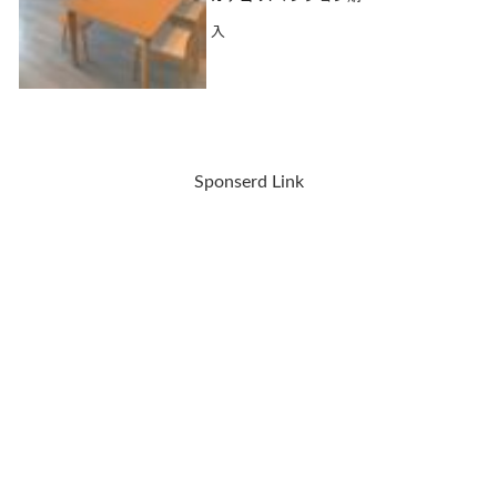
入
Sponserd Link