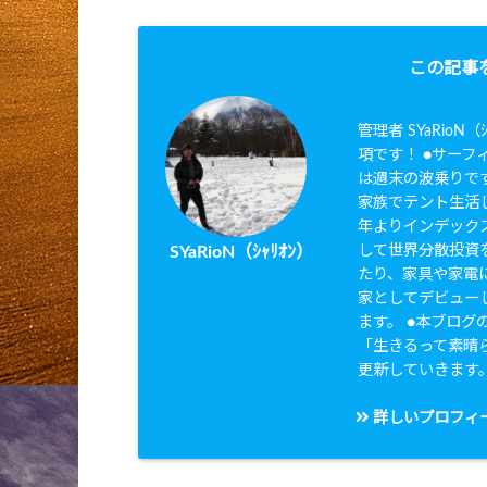
この記事
管理者 SYaRio
項です！ ●サーフィ
は週末の波乗りです
家族でテント生活し
年よりインデック
して世界分散投資を
SYaRioN（ｼｬﾘｵﾝ）
たり、家具や家電に
家としてデビュー
ます。 ●本ブログのタ
「生きるって素晴
更新していきます
詳しいプロフィ