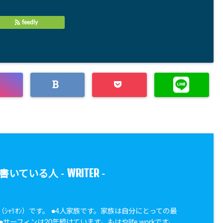
feedly
WRITER
書いている人 -
-
oN（ｼｬﾘｵﾝ）です。 ●4人家族です。家族は自分にとっての最
サーフィンは20年続けています。もはやlife workです。