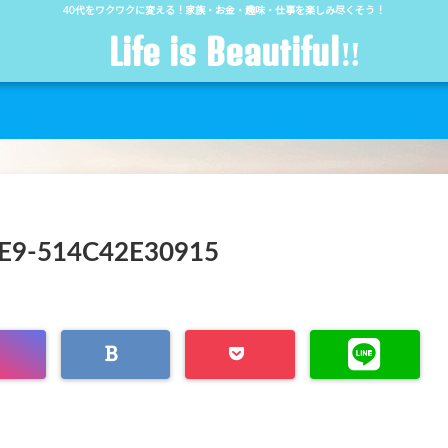
40代をワクワクに変える！家族・お金・趣味・仕事を楽しみ尽くそう！
Life is Beautiful‼︎
E9-514C42E30915