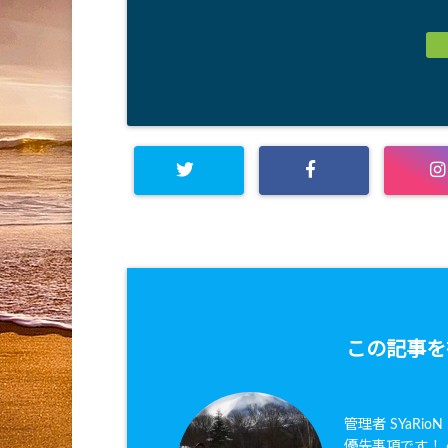
この記事を
管理者 SYaRi
優先事項です！ ●