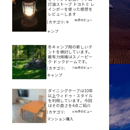
灯油ストーブ トヨトミ レ
インボーを使った感想を
レビューします
8k件のビュー
|
カテゴリ:
キ
ャンプ
冬キャンプ用の新しいテ
ントを検討しています。
最有力候補はスノーピー
ク ドックドームです。
7.8k件のビュー
|
カテゴリ:
キャンプ
ダイニングテーブは10年
以上ウィドゥ・スタイル
を利用しています。今回
はその良さを4点ご紹介
します
6.4k件のビュー
|
カテゴリ:
マンション購入