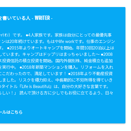
WRITER
を書いている人 -
-
N（ｼｬﾘｵﾝ）です。 ●4人家族です。家族は自分にとっての最優先事
ンは20年続けています。もはやlife workです。仕事のエンジン
。 ●2015年よりオートキャンプを開始。年間10回20泊以上は
ています。キャンプはドップリはまっちゃいました〜 ●2008
ス投資信託の積立投資を開始。国内外個別株、純金積立も追加
実行中。 ●2018年新築マンションを購入。リフォームを入れ
こだわったので、満足しています！ ●2018年より不動産投資
しました。リスクを極力抑え、中長期的に不労所得を得ていき
イトル『Life is Beautiful』は、自分の大好きな言葉です。
らしい！」 読んで頂ける方に少しでもお役に立てるよう、日々
。
ールはこちら