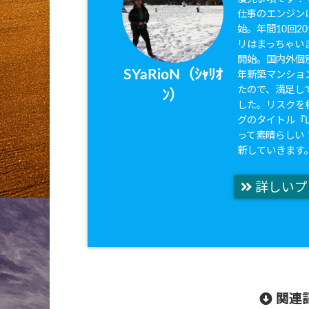
仕事のエンジンは
始。年間10回
リはまっちゃいま
開始。国内外個別
SYaRioN（ｼｬﾘｵ
年新築マンショ
たので、満足して
ﾝ）
した。リスクを
グのタイトル『Li
って素晴らしい
新していきます
詳しいプ
関連記