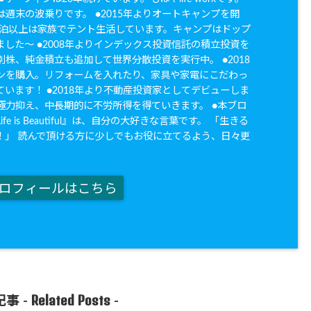
週末の波乗りです。 ●2015年よりオートキャンプを開
20泊以上は家族でテント生活しています。キャンプはドップ
した〜 ●2008年よりインデックス投資信託の積立投資を
株、純金積立も追加して世界分散投資を実行中。 ●2018
ンを購入。リフォームを入れたり、家具や家電にこだわっ
います！ ●2018年より不動産投資家としてデビューしま
極力抑え、中長期的に不労所得を得ていきます。 ●本ブロ
fe is Beautiful』は、自分の大好きな言葉です。 「生きる
！」 読んで頂ける方に少しでもお役に立てるよう、日々更
。
ロフィールはこちら
Related Posts
事 -
-