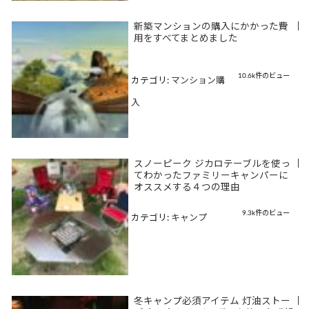
新築マンションの購入にかかった費
|
用をすべてまとめました
10.6k件のビュー
カテゴリ:
マンション購
入
スノーピーク ジカロテーブルを使っ
|
てわかったファミリーキャンパーに
オススメする４つの理由
9.3k件のビュー
カテゴリ:
キャンプ
冬キャンプ必須アイテム 灯油ストー
|