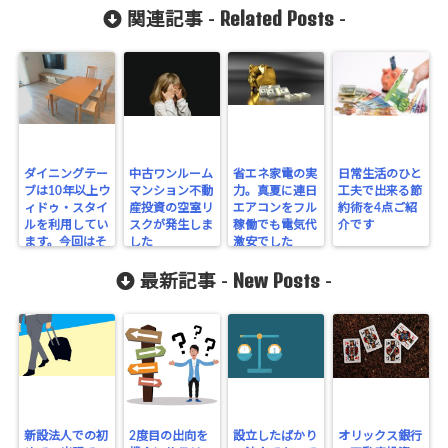
Related Posts
関連記事 -
-
ダイニングテー
中古ワンルーム
省エネ家電の実
日常生活のひと
ブは10年以上ウ
マンション不動
力。真夏に連日
工夫で出来る節
ィドゥ・スタイ
産投資の空室リ
エアコンをフル
約術を4点ご紹
ルを利用してい
スクが発生しま
稼働でも電気代
介です
ます。今回はそ
した
激安でした
の良さを4点ご
New Posts
紹介します
最新記事 -
-
新設法人での初
2度目の出向を
設立したばかり
オリックス銀行