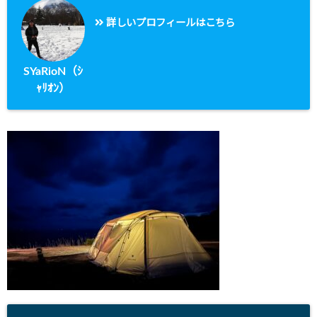
詳しいプロフィールはこちら
SYaRioN（ｼ
ｬﾘｵﾝ）