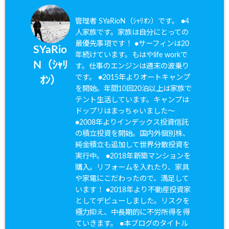
管理者 SYaRioN（ｼｬﾘｵﾝ）です。 ●4
人家族です。家族は自分にとっての
最優先事項です！ ●サーフィンは20
SYaRio
年続けています。もはやlife workで
N（ｼｬﾘ
す。仕事のエンジンは週末の波乗り
です。 ●2015年よりオートキャンプ
ｵﾝ）
を開始。年間10回20泊以上は家族で
テント生活しています。キャンプは
ドップリはまっちゃいました〜
●2008年よりインデックス投資信託
の積立投資を開始。国内外個別株、
純金積立も追加して世界分散投資を
実行中。 ●2018年新築マンションを
購入。リフォームを入れたり、家具
や家電にこだわったので、満足して
います！ ●2018年より不動産投資家
としてデビューしました。リスクを
極力抑え、中長期的に不労所得を得
ていきます。 ●本ブログのタイトル