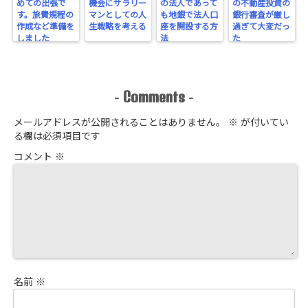
めての出張で
機会にサラリー
の法人であって
の不動産投資の
す。旅費規程の
マンとしての人
も地銀で法人口
銀行審査が厳し
作成など準備を
生戦略を考える
座を開設する方
過ぎて大変だっ
しました
法
た
Comments
-
-
メールアドレスが公開されることはありません。
※
が付いてい
る欄は必須項目です
コメント
※
名前
※