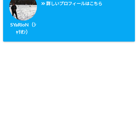
詳しいプロフィールはこちら
SYaRioN（ｼ
ｬﾘｵﾝ）