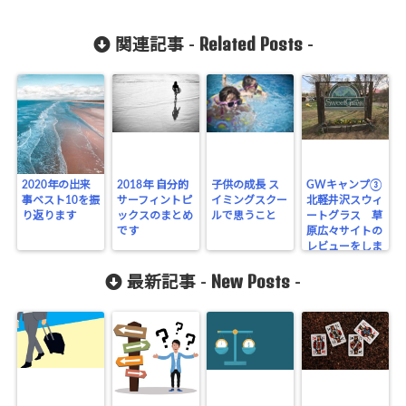
Related Posts
関連記事 -
-
2020年の出来
2018年 自分的
子供の成長 ス
GWキャンプ③
事ベスト10を振
サーフィントピ
イミングスクー
北軽井沢スウィ
り返ります
ックスのまとめ
ルで思うこと
ートグラス 草
です
原広々サイトの
レビューをしま
す（2019.5.4〜
New Posts
6）
最新記事 -
-