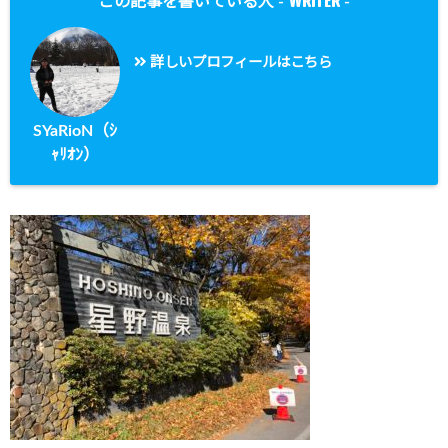
WRITER
この記事を書いている人 -
-
詳しいプロフィールはこちら
SYaRioN（ｼ
ｬﾘｵﾝ）