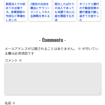
新設法人での初
2度目の出向を
設立したばかり
オリックス銀行
めての出張で
機会にサラリー
の法人であって
の不動産投資の
す。旅費規程の
マンとしての人
も地銀で法人口
銀行審査が厳し
作成など準備を
生戦略を考える
座を開設する方
過ぎて大変だっ
しました
法
た
Comments
-
-
メールアドレスが公開されることはありません。
※
が付いてい
る欄は必須項目です
コメント
※
名前
※