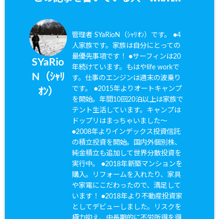
管理者 SYaRioN（ｼｬﾘｵﾝ）です。 ●4
人家族です。家族は自分にとっての
最優先事項です！ ●サーフィンは20
SYaRio
年続けています。もはやlife workで
N（ｼｬﾘ
す。仕事のエンジンは週末の波乗り
です。 ●2015年よりオートキャンプ
ｵﾝ）
を開始。年間10回20泊以上は家族で
テント生活しています。キャンプは
ドップリはまっちゃいました〜
●2008年よりインデックス投資信託
の積立投資を開始。国内外個別株、
純金積立も追加して世界分散投資を
実行中。 ●2018年新築マンションを
購入。リフォームを入れたり、家具
や家電にこだわったので、満足して
います！ ●2018年より不動産投資家
としてデビューしました。リスクを
極力抑え、中長期的に不労所得を得