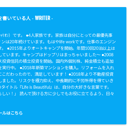
WRITER
を書いている人 -
-
N（ｼｬﾘｵﾝ）です。 ●4人家族です。家族は自分にとっての最優先事
ンは20年続けています。もはやlife workです。仕事のエンジン
。 ●2015年よりオートキャンプを開始。年間10回20泊以上は
ています。キャンプはドップリはまっちゃいました〜 ●2008
ス投資信託の積立投資を開始。国内外個別株、純金積立も追加
実行中。 ●2018年新築マンションを購入。リフォームを入れ
こだわったので、満足しています！ ●2018年より不動産投資
しました。リスクを極力抑え、中長期的に不労所得を得ていき
イトル『Life is Beautiful』は、自分の大好きな言葉です。
らしい！」 読んで頂ける方に少しでもお役に立てるよう、日々
。
ールはこちら