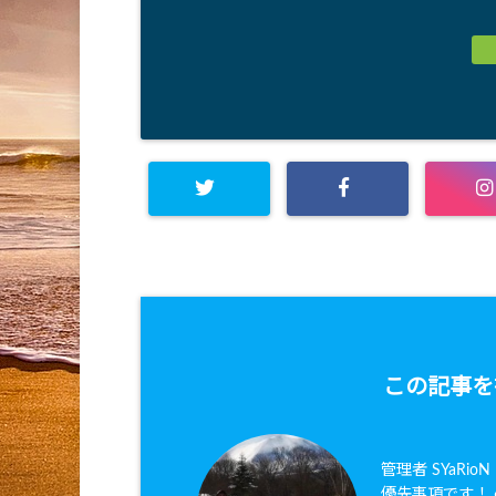
この記事を
管理者 SYaRi
優先事項です！ ●