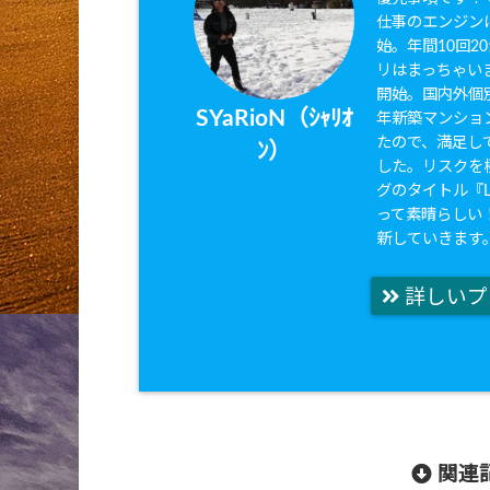
仕事のエンジンは
始。年間10回
リはまっちゃいま
開始。国内外個別
SYaRioN（ｼｬﾘｵ
年新築マンショ
たので、満足して
ﾝ）
した。リスクを
グのタイトル『Li
って素晴らしい
新していきます
詳しいプ
関連記