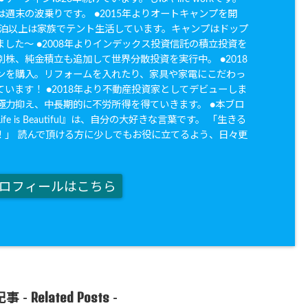
週末の波乗りです。 ●2015年よりオートキャンプを開
20泊以上は家族でテント生活しています。キャンプはドップ
した〜 ●2008年よりインデックス投資信託の積立投資を
株、純金積立も追加して世界分散投資を実行中。 ●2018
ンを購入。リフォームを入れたり、家具や家電にこだわっ
います！ ●2018年より不動産投資家としてデビューしま
極力抑え、中長期的に不労所得を得ていきます。 ●本ブロ
fe is Beautiful』は、自分の大好きな言葉です。 「生きる
！」 読んで頂ける方に少しでもお役に立てるよう、日々更
。
ロフィールはこちら
Related Posts
事 -
-