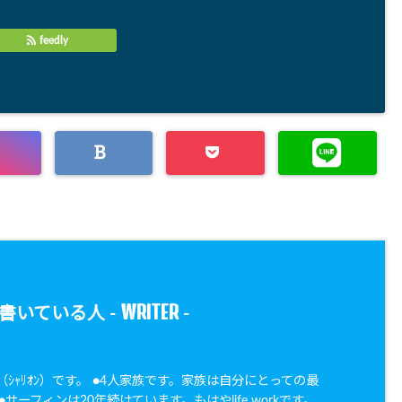
feedly
WRITER
書いている人 -
-
oN（ｼｬﾘｵﾝ）です。 ●4人家族です。家族は自分にとっての最
サーフィンは20年続けています。もはやlife workです。