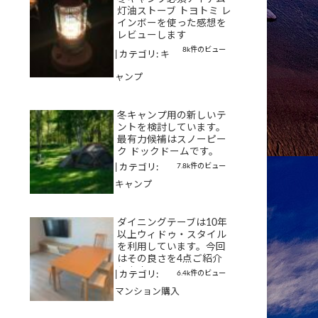
灯油ストーブ トヨトミ レ
インボーを使った感想を
レビューします
8k件のビュー
|
カテゴリ:
キ
ャンプ
冬キャンプ用の新しいテ
ントを検討しています。
最有力候補はスノーピー
ク ドックドームです。
7.8k件のビュー
|
カテゴリ:
キャンプ
ダイニングテーブは10年
以上ウィドゥ・スタイル
を利用しています。今回
はその良さを4点ご紹介
します
6.4k件のビュー
|
カテゴリ:
マンション購入