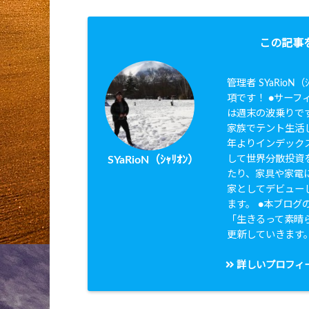
この記事
管理者 SYaRio
項です！ ●サーフィ
は週末の波乗りです
家族でテント生活し
年よりインデック
して世界分散投資を
SYaRioN（ｼｬﾘｵﾝ）
たり、家具や家電に
家としてデビュー
ます。 ●本ブログのタ
「生きるって素晴
更新していきます
詳しいプロフィ