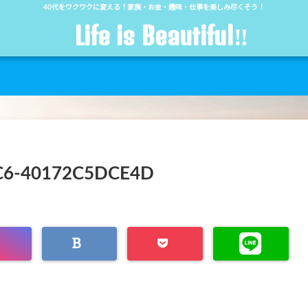
40代をワクワクに変える！家族・お金・趣味・仕事を楽しみ尽くそう！
Life is Beautiful‼︎
C6-40172C5DCE4D