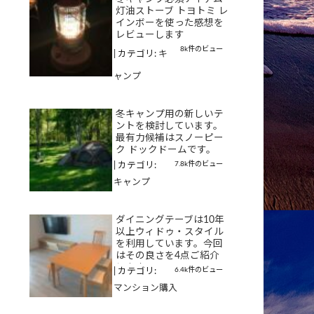
灯油ストーブ トヨトミ レ
インボーを使った感想を
レビューします
8k件のビュー
|
カテゴリ:
キ
ャンプ
冬キャンプ用の新しいテ
ントを検討しています。
最有力候補はスノーピー
ク ドックドームです。
7.8k件のビュー
|
カテゴリ:
キャンプ
ダイニングテーブは10年
以上ウィドゥ・スタイル
を利用しています。今回
はその良さを4点ご紹介
します
6.4k件のビュー
|
カテゴリ:
マンション購入