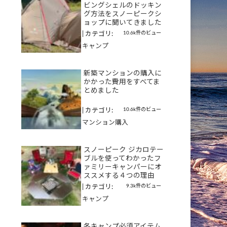
ビングシェルのドッキン
グ方法をスノーピークシ
ョップに聞いてきました
10.6k件のビュー
|
カテゴリ:
キャンプ
新築マンションの購入に
かかった費用をすべてま
とめました
10.6k件のビュー
|
カテゴリ:
マンション購入
スノーピーク ジカロテー
ブルを使ってわかったフ
ァミリーキャンパーにオ
ススメする４つの理由
9.3k件のビュー
|
カテゴリ:
キャンプ
冬キャンプ必須アイテム