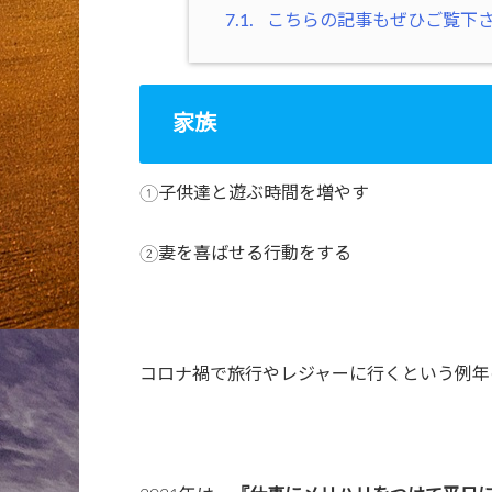
7.1.
こちらの記事もぜひご覧下
家族
①子供達と遊ぶ時間を増やす
②妻を喜ばせる行動をする
コロナ禍で旅行やレジャーに行くという例年