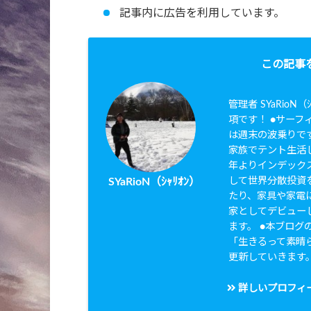
記事内に広告を利用しています。
この記事
管理者 SYaRio
項です！ ●サーフィ
は週末の波乗りです
家族でテント生活し
年よりインデック
して世界分散投資を
SYaRioN（ｼｬﾘｵﾝ）
たり、家具や家電に
家としてデビュー
ます。 ●本ブログのタ
「生きるって素晴
更新していきます
詳しいプロフィ