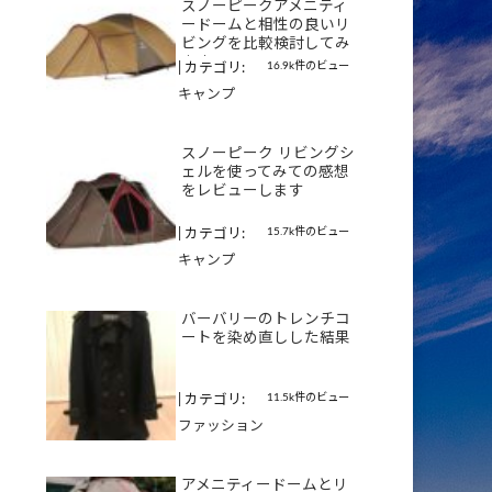
スノーピークアメニティ
ードームと相性の良いリ
ビングを比較検討してみ
ます
16.9k件のビュー
|
カテゴリ:
キャンプ
スノーピーク リビングシ
ェルを使ってみての感想
をレビューします
15.7k件のビュー
|
カテゴリ:
キャンプ
バーバリーのトレンチコ
ートを染め直しした結果
11.5k件のビュー
|
カテゴリ:
ファッション
アメニティードームとリ