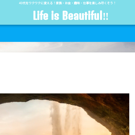
40代をワクワクに変える！家族・お金・趣味・仕事を楽しみ尽くそう！
Life is Beautiful‼︎