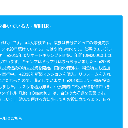
WRITER
を書いている人 -
-
N（ｼｬﾘｵﾝ）です。 ●4人家族です。家族は自分にとっての最優先事
ンは20年続けています。もはやlife workです。仕事のエンジン
。 ●2015年よりオートキャンプを開始。年間10回20泊以上は
ています。キャンプはドップリはまっちゃいました〜 ●2008
ス投資信託の積立投資を開始。国内外個別株、純金積立も追加
実行中。 ●2018年新築マンションを購入。リフォームを入れ
こだわったので、満足しています！ ●2018年より不動産投資
しました。リスクを極力抑え、中長期的に不労所得を得ていき
イトル『Life is Beautiful』は、自分の大好きな言葉です。
らしい！」 読んで頂ける方に少しでもお役に立てるよう、日々
。
ールはこちら