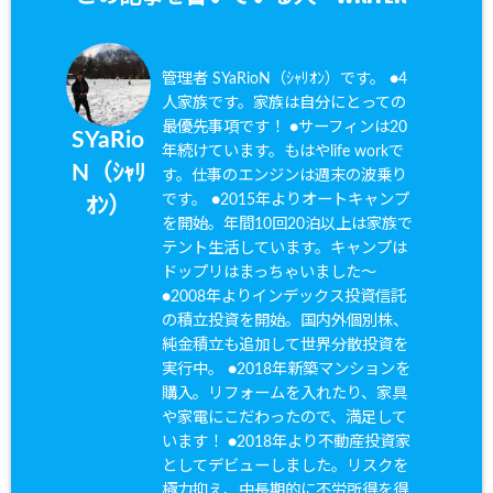
管理者 SYaRioN（ｼｬﾘｵﾝ）です。 ●4
人家族です。家族は自分にとっての
最優先事項です！ ●サーフィンは20
SYaRio
年続けています。もはやlife workで
N（ｼｬﾘ
す。仕事のエンジンは週末の波乗り
です。 ●2015年よりオートキャンプ
ｵﾝ）
を開始。年間10回20泊以上は家族で
テント生活しています。キャンプは
ドップリはまっちゃいました〜
●2008年よりインデックス投資信託
の積立投資を開始。国内外個別株、
純金積立も追加して世界分散投資を
実行中。 ●2018年新築マンションを
購入。リフォームを入れたり、家具
や家電にこだわったので、満足して
います！ ●2018年より不動産投資家
としてデビューしました。リスクを
極力抑え、中長期的に不労所得を得