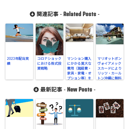
Related Posts
関連記事 -
-
2023年配当実
コロナショック
マンション購入
マリオットボン
績
における株式投
にかかる莫大な
ヴォイアメック
資戦略
費用（諸経費・
スカードにより
家具・家電・オ
リッツ・カール
プション等）を
トン沖縄に無料
無理なく支払う
宿泊してきまし
New Posts
為の４つの方法
た
最新記事 -
-
を紹介します