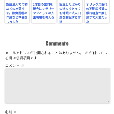
新設法人での初
2度目の出向を
設立したばかり
オリックス銀行
めての出張で
機会にサラリー
の法人であって
の不動産投資の
す。旅費規程の
マンとしての人
も地銀で法人口
銀行審査が厳し
作成など準備を
生戦略を考える
座を開設する方
過ぎて大変だっ
しました
法
た
Comments
-
-
メールアドレスが公開されることはありません。
※
が付いてい
る欄は必須項目です
コメント
※
名前
※