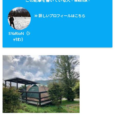
WRITER
この記事を書いている人 -
-
詳しいプロフィールはこちら
SYaRioN（ｼ
ｬﾘｵﾝ）