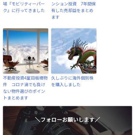
場『モビリティーパー
ンション投資 7年間保
ク』に行ってきました
有した売却益をまとめ
ます
不動産投資4室目板橋物
久しぶりに海外個別株
件 コロナ渦でも負け
を購入しました
ない物件選びのポイン
トまとめます
＼フォローお願いします／