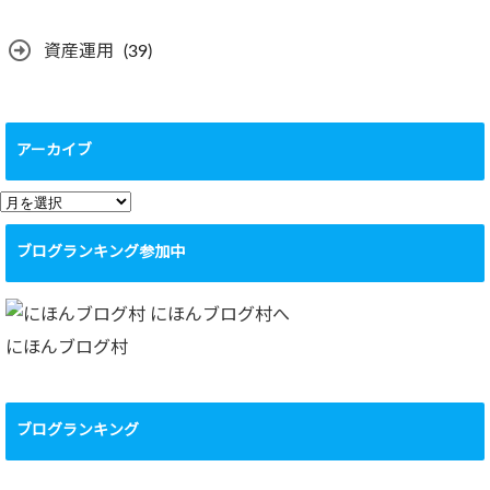
資産運用
(39)
アーカイブ
ア
ー
ブログランキング参加中
カ
イ
ブ
にほんブログ村
ブログランキング