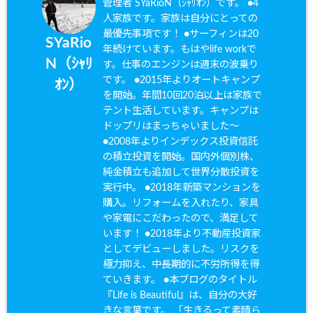
管理者 SYaRioN（ｼｬﾘｵﾝ）です。 ●4
人家族です。家族は自分にとっての
最優先事項です！ ●サーフィンは20
SYaRio
年続けています。もはやlife workで
N（ｼｬﾘ
す。仕事のエンジンは週末の波乗り
です。 ●2015年よりオートキャンプ
ｵﾝ）
を開始。年間10回20泊以上は家族で
テント生活しています。キャンプは
ドップリはまっちゃいました〜
●2008年よりインデックス投資信託
の積立投資を開始。国内外個別株、
純金積立も追加して世界分散投資を
実行中。 ●2018年新築マンションを
購入。リフォームを入れたり、家具
や家電にこだわったので、満足して
います！ ●2018年より不動産投資家
としてデビューしました。リスクを
極力抑え、中長期的に不労所得を得
ていきます。 ●本ブログのタイトル
『Life is Beautiful』は、自分の大好
きな言葉です。 「生きるって素晴ら