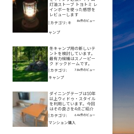
灯油ストーブ トヨトミ レ
インボーを使った感想を
レビューします
8k件のビュー
|
カテゴリ:
キ
ャンプ
冬キャンプ用の新しいテ
ントを検討しています。
最有力候補はスノーピー
ク ドックドームです。
7.8k件のビュー
|
カテゴリ:
キャンプ
ダイニングテーブは10年
以上ウィドゥ・スタイル
を利用しています。今回
はその良さを4点ご紹介
します
6.4k件のビュー
|
カテゴリ:
マンション購入