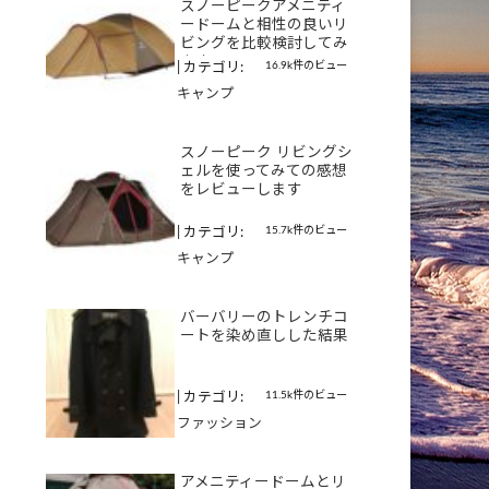
スノーピークアメニティ
ードームと相性の良いリ
ビングを比較検討してみ
ます
16.9k件のビュー
|
カテゴリ:
キャンプ
スノーピーク リビングシ
ェルを使ってみての感想
をレビューします
15.7k件のビュー
|
カテゴリ:
キャンプ
バーバリーのトレンチコ
ートを染め直しした結果
11.5k件のビュー
|
カテゴリ:
ファッション
アメニティードームとリ