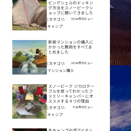
ビングシェルのドッキン
グ方法をスノーピークシ
ョップに聞いてきました
10.6k件のビュー
|
カテゴリ:
キャンプ
新築マンションの購入に
かかった費用をすべてま
とめました
10.6k件のビュー
|
カテゴリ:
マンション購入
スノーピーク ジカロテー
ブルを使ってわかったフ
ァミリーキャンパーにオ
ススメする４つの理由
9.3k件のビュー
|
カテゴリ:
キャンプ
冬キャンプ必須アイテム