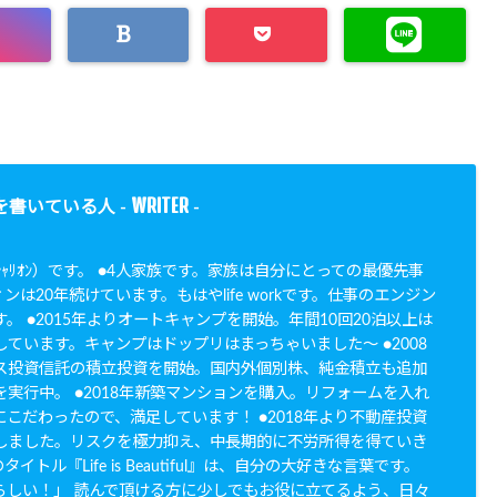
WRITER
を書いている人 -
-
N（ｼｬﾘｵﾝ）です。 ●4人家族です。家族は自分にとっての最優先事
ンは20年続けています。もはやlife workです。仕事のエンジン
。 ●2015年よりオートキャンプを開始。年間10回20泊以上は
ています。キャンプはドップリはまっちゃいました〜 ●2008
ス投資信託の積立投資を開始。国内外個別株、純金積立も追加
実行中。 ●2018年新築マンションを購入。リフォームを入れ
こだわったので、満足しています！ ●2018年より不動産投資
しました。リスクを極力抑え、中長期的に不労所得を得ていき
イトル『Life is Beautiful』は、自分の大好きな言葉です。
らしい！」 読んで頂ける方に少しでもお役に立てるよう、日々