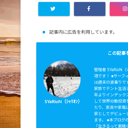
記事内に広告を利用しています。
この記事
管理者 SYaRio
項です！ ●サーフィ
は週末の波乗りです
家族でテント生活し
年よりインデック
して世界分散投資を
SYaRioN（ｼｬﾘｵﾝ）
たり、家具や家電に
家としてデビュー
ます。 ●本ブログのタ
「生きるって素晴