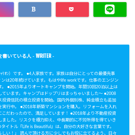
WRITER
を書いている人 -
-
N（ｼｬﾘｵﾝ）です。 ●4人家族です。家族は自分にとっての最優先事
ンは20年続けています。もはやlife workです。仕事のエンジン
。 ●2015年よりオートキャンプを開始。年間10回20泊以上は
ています。キャンプはドップリはまっちゃいました〜 ●2008
ス投資信託の積立投資を開始。国内外個別株、純金積立も追加
実行中。 ●2018年新築マンションを購入。リフォームを入れ
こだわったので、満足しています！ ●2018年より不動産投資
しました。リスクを極力抑え、中長期的に不労所得を得ていき
イトル『Life is Beautiful』は、自分の大好きな言葉です。
らしい！」 読んで頂ける方に少しでもお役に立てるよう、日々