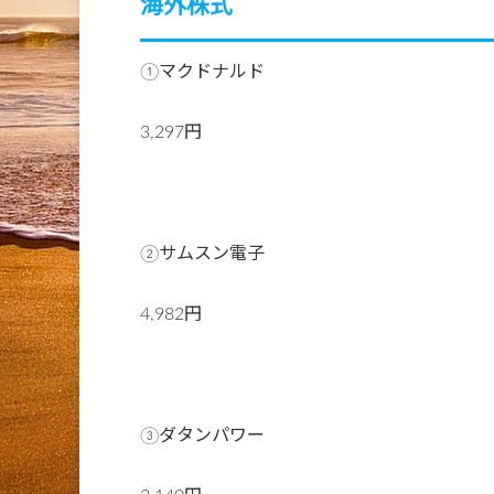
海外株式
①マクドナルド
3,297円
②サムスン電子
4,982円
③ダタンパワー