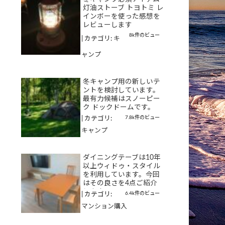
灯油ストーブ トヨトミ レ
インボーを使った感想を
レビューします
8k件のビュー
|
カテゴリ:
キ
ャンプ
冬キャンプ用の新しいテ
ントを検討しています。
最有力候補はスノーピー
ク ドックドームです。
7.8k件のビュー
|
カテゴリ:
キャンプ
ダイニングテーブは10年
以上ウィドゥ・スタイル
を利用しています。今回
はその良さを4点ご紹介
します
6.4k件のビュー
|
カテゴリ:
マンション購入