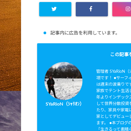
記事内に広告を利用しています。
この記事
管理者 SYaRio
項です！ ●サーフィ
は週末の波乗りです
家族でテント生活し
年よりインデック
して世界分散投資を
SYaRioN（ｼｬﾘｵﾝ）
たり、家具や家電に
家としてデビュー
ます。 ●本ブログのタ
「生きるって素晴