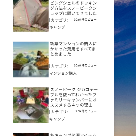
ビングシェルのドッキン
グ方法をスノーピークシ
ョップに聞いてきました
10.6k件のビュー
|
カテゴリ:
キャンプ
新築マンションの購入に
かかった費用をすべてま
とめました
10.6k件のビュー
|
カテゴリ:
マンション購入
スノーピーク ジカロテー
ブルを使ってわかったフ
ァミリーキャンパーにオ
ススメする４つの理由
9.3k件のビュー
|
カテゴリ:
キャンプ
冬キャンプ必須アイテム