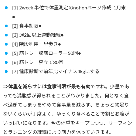
[1] 2week 単位で体重測定のnotionページ作成_1月末
●
[2] 食事制限●
[3] 週2回以上運動継続●
[4] 階段利用・早歩き●
[5] 筋トレ 腹筋ローラー50回●
[6] 筋トレ 腕立て30回
[7] 健康診断で前年比マイナス4kgにする
⇒
体重を減らすには食事制限が最も有効
ですね。少量であ
っても満腹感が得られることがわかりました。何となく食
べ過ぎてしまうをやめて食事量を減らす、ちょっと物足り
ないくらいが丁度よく、ゆっくり食べることで割とお腹が
いっぱいになります。今の体重をキープしつつ、サーフィン
とランニングの継続により筋力を保っていきます。