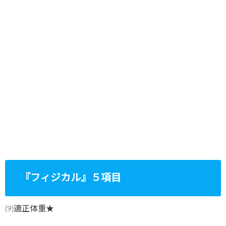
『フィジカル』５項目
(9)適正体重★