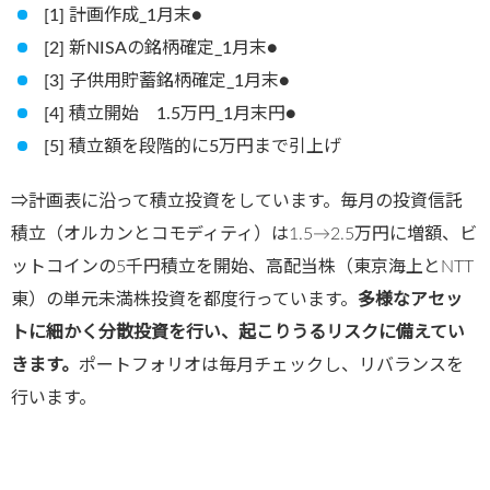
[1] 計画作成_1月末●
[2] 新NISAの銘柄確定_1月末●
[3] 子供用貯蓄銘柄確定_1月末●
[4] 積立開始 1.5万円_1月末円●
[5] 積立額を段階的に5万円まで引上げ
⇒計画表に沿って積立投資をしています。毎月の投資信託
積立（オルカンとコモディティ）は1.5→2.5万円に増額、ビ
ットコインの5千円積立を開始、高配当株（東京海上とNTT
東）の単元未満株投資を都度行っています。
多様なアセッ
トに細かく分散投資を行い、起こりうるリスクに備えてい
きます。
ポートフォリオは毎月チェックし、リバランスを
行います。