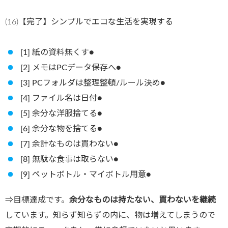
(16)【完了】シンプルでエコな生活を実現する
[1] 紙の資料無くす●
[2] メモはPCデータ保存へ●
[3] PCフォルダは整理整頓/ルール決め●
[4] ファイル名は日付●
[5] 余分な洋服捨てる●
[6] 余分な物を捨てる●
[7] 余計なものは買わない●
[8] 無駄な食事は取らない●
[9] ペットボトル・マイボトル用意●
⇒目標達成です。
余分なものは持たない、買わないを継続
しています。知らず知らずの内に、物は増えてしまうので