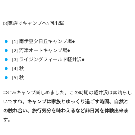
(3)家族でキャンプへ5回出撃
[1] 南伊豆夕日丘キャンプ場●
[2] 河津オートキャンプ場●
[3] ライジングフィールド軽井沢●
[4] 秋
[5] 秋
⇒GWキャンプ楽しめました。この時期の軽井沢は素晴らし
いですね。
キャンプは家族とゆっくり過ごす時間、自然と
の触れ合い、旅行気分を味わえるなど非日常を体験出来ま
す
。