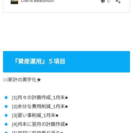
『資産運用』５項目
(4)家計の黒字化★
[1]月々の計画作成_1月末●
[2]余分な費用削減_1月末●
[3]習い事削減_1月末●
[4]月末に翌月の計画作成●