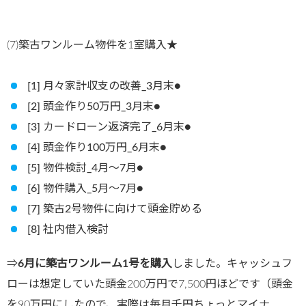
(7)築古ワンルーム物件を1室購入★
[1] 月々家計収支の改善_3月末●
[2] 頭金作り50万円_3月末●
[3] カードローン返済完了_6月末●
[4] 頭金作り100万円_6月末●
[5] 物件検討_4月〜7月●
[6] 物件購入_5月〜7月●
[7] 築古2号物件に向けて頭金貯める
[8] 社内借入検討
⇒
6月に築古ワンルーム1号を購入
しました。キャッシュフ
ローは想定していた頭金200万円で7,500円ほどです（頭金
を90万円にしたので、実際は毎月千円ちょっとマイナ