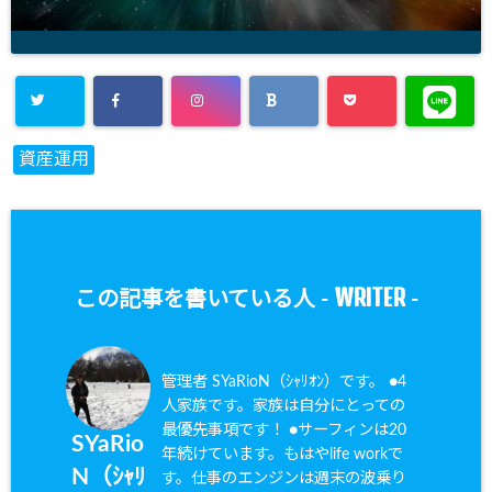
資産運用
WRITER
この記事を書いている人 -
-
管理者 SYaRioN（ｼｬﾘｵﾝ）です。 ●4
人家族です。家族は自分にとっての
最優先事項です！ ●サーフィンは20
SYaRio
年続けています。もはやlife workで
N（ｼｬﾘ
す。仕事のエンジンは週末の波乗り