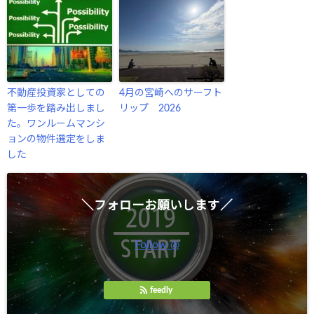
不動産投資家としての
4月の宮崎へのサーフト
第一歩を踏み出しまし
リップ 2026
た。ワンルームマンシ
ョンの物件選定をしま
した
＼フォローお願いします／
Follow @
feedly