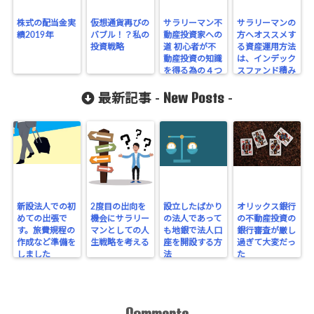
株式の配当金実
仮想通貨再びの
サラリーマン不
サラリーマンの
績2019年
バブル！？私の
動産投資家への
方へオススメす
投資戦略
道 初心者が不
る資産運用方法
動産投資の知識
は、インデック
を得る為の４つ
スファンド積み
のステップ
立て投資です
New Posts
最新記事 -
-
新設法人での初
2度目の出向を
設立したばかり
オリックス銀行
めての出張で
機会にサラリー
の法人であって
の不動産投資の
す。旅費規程の
マンとしての人
も地銀で法人口
銀行審査が厳し
作成など準備を
生戦略を考える
座を開設する方
過ぎて大変だっ
しました
法
た
Comments