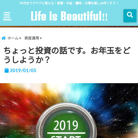
40代をワクワクに変える！家族・お金・趣味・仕事を楽しみ尽くそう！
Life is Beautiful‼︎
menu
ホーム
資産運用
ちょっと投資の話です。お年玉をど
うしようか？
2019/01/05