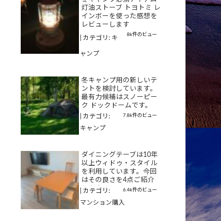
灯油ストーブ トヨトミ レ
インボーを使った感想を
レビューします
8k件のビュー
|
カテゴリ:
キ
ャンプ
冬キャンプ用の新しいテ
ントを検討しています。
最有力候補はスノーピー
ク ドックドームです。
7.8k件のビュー
|
カテゴリ:
キャンプ
ダイニングテーブは10年
以上ウィドゥ・スタイル
を利用しています。今回
はその良さを4点ご紹介
します
6.4k件のビュー
|
カテゴリ:
マンション購入