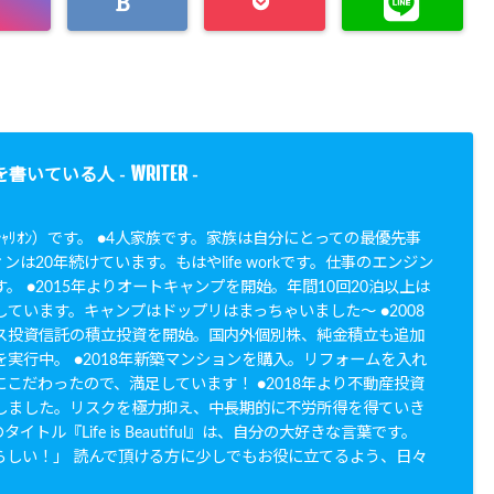
WRITER
を書いている人 -
-
N（ｼｬﾘｵﾝ）です。 ●4人家族です。家族は自分にとっての最優先事
ンは20年続けています。もはやlife workです。仕事のエンジン
。 ●2015年よりオートキャンプを開始。年間10回20泊以上は
ています。キャンプはドップリはまっちゃいました〜 ●2008
ス投資信託の積立投資を開始。国内外個別株、純金積立も追加
実行中。 ●2018年新築マンションを購入。リフォームを入れ
こだわったので、満足しています！ ●2018年より不動産投資
しました。リスクを極力抑え、中長期的に不労所得を得ていき
イトル『Life is Beautiful』は、自分の大好きな言葉です。
らしい！」 読んで頂ける方に少しでもお役に立てるよう、日々
。