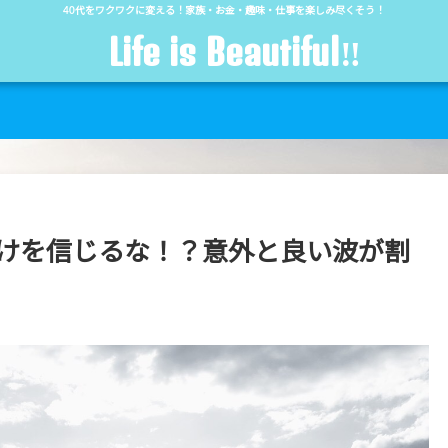
40代をワクワクに変える！家族・お金・趣味・仕事を楽しみ尽くそう！
Life is Beautiful‼︎
だけを信じるな！？意外と良い波が割