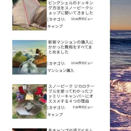
ビングシェルのドッキン
グ方法をスノーピークシ
ョップに聞いてきました
10.6k件のビュー
|
カテゴリ:
キャンプ
新築マンションの購入に
かかった費用をすべてま
とめました
10.6k件のビュー
|
カテゴリ:
マンション購入
スノーピーク ジカロテー
ブルを使ってわかったフ
ァミリーキャンパーにオ
ススメする４つの理由
9.3k件のビュー
|
カテゴリ:
キャンプ
冬キャンプ必須アイテム