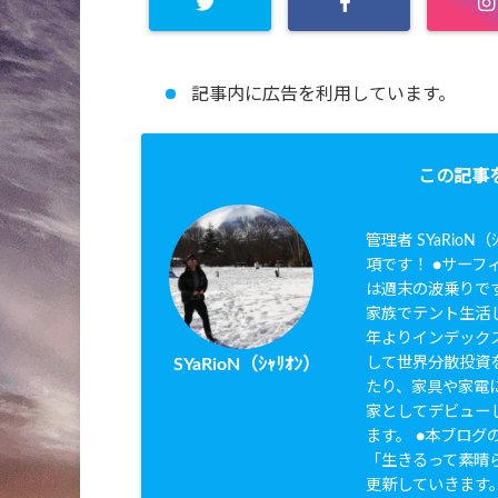
記事内に広告を利用しています。
この記事
管理者 SYaRio
項です！ ●サーフィ
は週末の波乗りです
家族でテント生活し
年よりインデック
して世界分散投資を
SYaRioN（ｼｬﾘｵﾝ）
たり、家具や家電に
家としてデビュー
ます。 ●本ブログのタ
「生きるって素晴
更新していきます