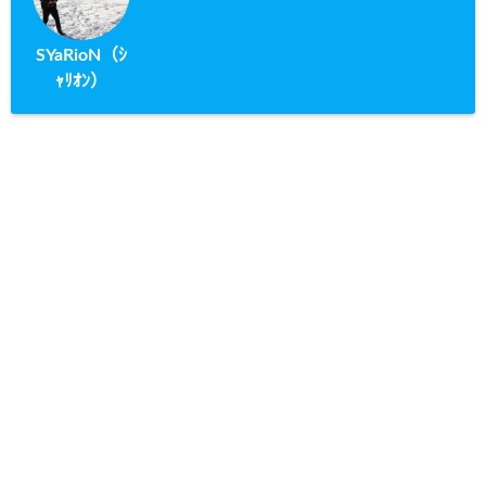
SYaRioN（ｼ
ｬﾘｵﾝ）