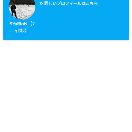
詳しいプロフィールはこちら
SYaRioN（ｼ
ｬﾘｵﾝ）