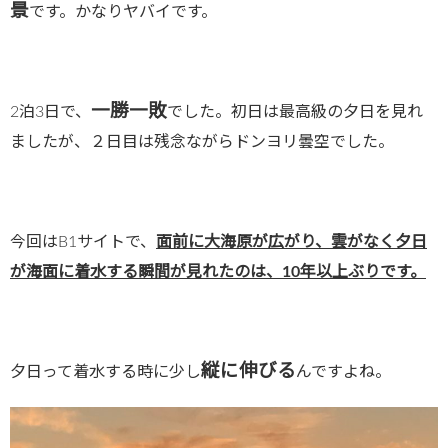
景
です。かなりヤバイです。
一勝一敗
2泊3日で、
でした。初日は最高級の夕日を見れ
ましたが、２日目は残念ながらドンヨリ曇空でした。
今回はB1サイトで、
面前に大海原が広がり、雲がなく夕日
が海面に着水する瞬間が見れたのは、10年以上ぶりです。
縦に伸びる
夕日って着水する時に少し
んですよね。