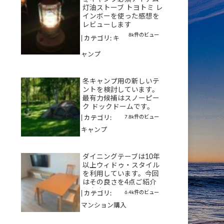
灯油ストーブ トヨトミ レ
インボーを使った感想を
レビューします
8k件のビュー
|
カテゴリ:
キ
ャンプ
冬キャンプ用の新しいテ
ントを検討しています。
最有力候補はスノーピー
ク ドックドームです。
7.8k件のビュー
|
カテゴリ:
キャンプ
ダイニングテーブは10年
以上ウィドゥ・スタイル
を利用しています。今回
はその良さを4点ご紹介
します
6.4k件のビュー
|
カテゴリ:
マンション購入