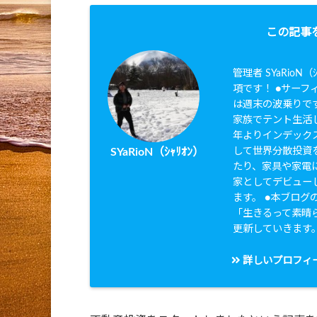
この記事
管理者 SYaRio
項です！ ●サーフィ
は週末の波乗りです
家族でテント生活し
年よりインデック
して世界分散投資を
SYaRioN（ｼｬﾘｵﾝ）
たり、家具や家電に
家としてデビュー
ます。 ●本ブログのタ
「生きるって素晴
更新していきます
詳しいプロフィ