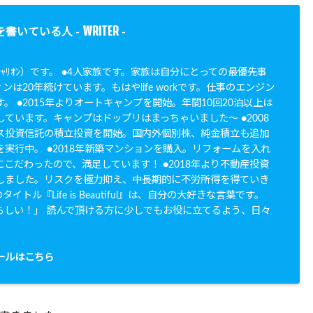
WRITER
を書いている人 -
-
N（ｼｬﾘｵﾝ）です。 ●4人家族です。家族は自分にとっての最優先事
ンは20年続けています。もはやlife workです。仕事のエンジン
。 ●2015年よりオートキャンプを開始。年間10回20泊以上は
ています。キャンプはドップリはまっちゃいました〜 ●2008
ス投資信託の積立投資を開始。国内外個別株、純金積立も追加
実行中。 ●2018年新築マンションを購入。リフォームを入れ
こだわったので、満足しています！ ●2018年より不動産投資
しました。リスクを極力抑え、中長期的に不労所得を得ていき
イトル『Life is Beautiful』は、自分の大好きな言葉です。
らしい！」 読んで頂ける方に少しでもお役に立てるよう、日々
。
ールはこちら