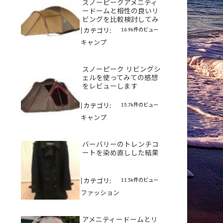
スノーピークアメニティ
ードームと相性の良いリ
ビングを比較検討してみ
ます
16.9k件のビュー
|
カテゴリ:
キャンプ
スノーピーク リビングシ
ェルを使ってみての感想
をレビューします
15.7k件のビュー
|
カテゴリ:
キャンプ
バーバリーのトレンチコ
ートを染め直しした結果
11.5k件のビュー
|
カテゴリ:
ファッション
アメニティードームとリ