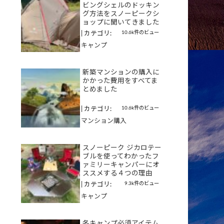
ビングシェルのドッキン
グ方法をスノーピークシ
ョップに聞いてきました
10.6k件のビュー
|
カテゴリ:
キャンプ
新築マンションの購入に
かかった費用をすべてま
とめました
10.6k件のビュー
|
カテゴリ:
マンション購入
スノーピーク ジカロテー
ブルを使ってわかったフ
ァミリーキャンパーにオ
ススメする４つの理由
9.3k件のビュー
|
カテゴリ:
キャンプ
冬キャンプ必須アイテム