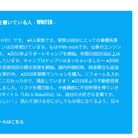
WRITER
を書いている人 -
-
N（ｼｬﾘｵﾝ）です。 ●4人家族です。家族は自分にとっての最優先事
ンは20年続けています。もはやlife workです。仕事のエンジン
。 ●2015年よりオートキャンプを開始。年間10回20泊以上は
ています。キャンプはドップリはまっちゃいました〜 ●2008
ス投資信託の積立投資を開始。国内外個別株、純金積立も追加
実行中。 ●2018年新築マンションを購入。リフォームを入れ
こだわったので、満足しています！ ●2018年より不動産投資
しました。リスクを極力抑え、中長期的に不労所得を得ていき
イトル『Life is Beautiful』は、自分の大好きな言葉です。
らしい！」 読んで頂ける方に少しでもお役に立てるよう、日々
。
ールはこちら