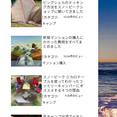
ビングシェルのドッキン
グ方法をスノーピークシ
ョップに聞いてきました
10.6k件のビュー
|
カテゴリ:
キャンプ
新築マンションの購入に
かかった費用をすべてま
とめました
10.6k件のビュー
|
カテゴリ:
マンション購入
スノーピーク ジカロテー
ブルを使ってわかったフ
ァミリーキャンパーにオ
ススメする４つの理由
9.3k件のビュー
|
カテゴリ:
キャンプ
冬キャンプ必須アイテム