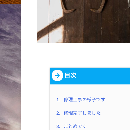
目次
1.
修理工事の様子です
2.
修理完了しました
3.
まとめです