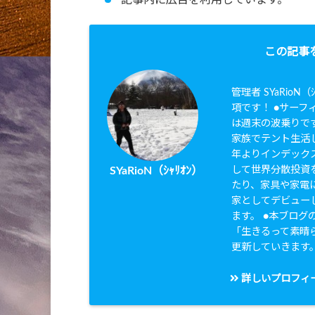
この記事
管理者 SYaRio
項です！ ●サーフィ
は週末の波乗りです
家族でテント生活し
年よりインデック
して世界分散投資を
SYaRioN（ｼｬﾘｵﾝ）
たり、家具や家電に
家としてデビュー
ます。 ●本ブログのタ
「生きるって素晴
更新していきます
詳しいプロフィ