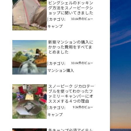
ビングシェルのドッキン
グ方法をスノーピークシ
ョップに聞いてきました
10.6k件のビュー
|
カテゴリ:
キャンプ
新築マンションの購入に
かかった費用をすべてま
とめました
10.6k件のビュー
|
カテゴリ:
マンション購入
スノーピーク ジカロテー
ブルを使ってわかったフ
ァミリーキャンパーにオ
ススメする４つの理由
9.3k件のビュー
|
カテゴリ:
キャンプ
冬キャンプ必須アイテム