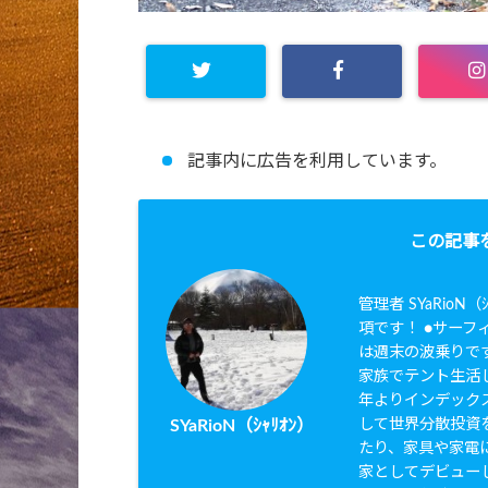
記事内に広告を利用しています。
この記事
管理者 SYaRio
項です！ ●サーフィ
は週末の波乗りです
家族でテント生活し
年よりインデック
して世界分散投資を
SYaRioN（ｼｬﾘｵﾝ）
たり、家具や家電に
家としてデビュー