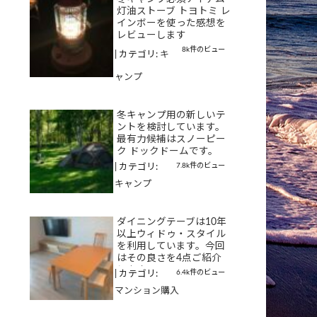
灯油ストーブ トヨトミ レ
インボーを使った感想を
レビューします
8k件のビュー
|
カテゴリ:
キ
ャンプ
冬キャンプ用の新しいテ
ントを検討しています。
最有力候補はスノーピー
ク ドックドームです。
7.8k件のビュー
|
カテゴリ:
キャンプ
ダイニングテーブは10年
以上ウィドゥ・スタイル
を利用しています。今回
はその良さを4点ご紹介
します
6.4k件のビュー
|
カテゴリ:
マンション購入