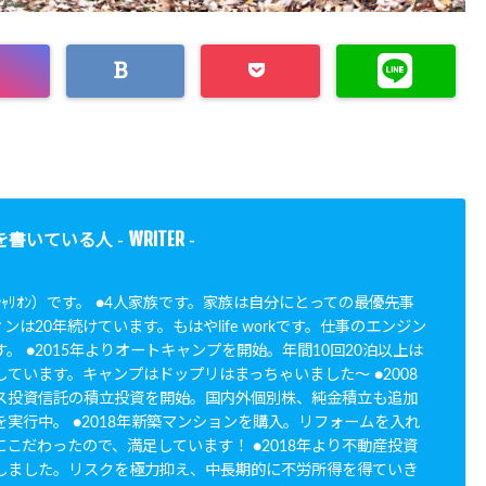
WRITER
を書いている人 -
-
N（ｼｬﾘｵﾝ）です。 ●4人家族です。家族は自分にとっての最優先事
ンは20年続けています。もはやlife workです。仕事のエンジン
。 ●2015年よりオートキャンプを開始。年間10回20泊以上は
ています。キャンプはドップリはまっちゃいました〜 ●2008
ス投資信託の積立投資を開始。国内外個別株、純金積立も追加
実行中。 ●2018年新築マンションを購入。リフォームを入れ
こだわったので、満足しています！ ●2018年より不動産投資
しました。リスクを極力抑え、中長期的に不労所得を得ていき