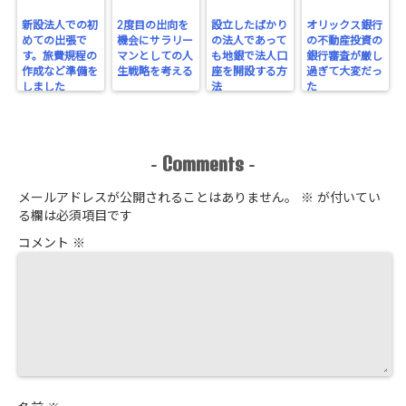
新設法人での初
2度目の出向を
設立したばかり
オリックス銀行
めての出張で
機会にサラリー
の法人であって
の不動産投資の
す。旅費規程の
マンとしての人
も地銀で法人口
銀行審査が厳し
作成など準備を
生戦略を考える
座を開設する方
過ぎて大変だっ
しました
法
た
Comments
-
-
メールアドレスが公開されることはありません。
※
が付いてい
る欄は必須項目です
コメント
※