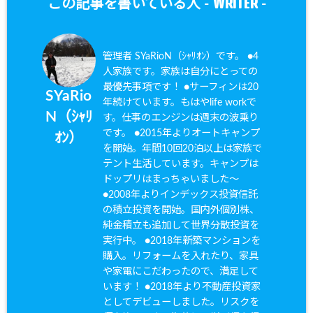
WRITER
この記事を書いている人 -
-
管理者 SYaRioN（ｼｬﾘｵﾝ）です。 ●4
人家族です。家族は自分にとっての
最優先事項です！ ●サーフィンは20
SYaRio
年続けています。もはやlife workで
N（ｼｬﾘ
す。仕事のエンジンは週末の波乗り
です。 ●2015年よりオートキャンプ
ｵﾝ）
を開始。年間10回20泊以上は家族で
テント生活しています。キャンプは
ドップリはまっちゃいました〜
●2008年よりインデックス投資信託
の積立投資を開始。国内外個別株、
純金積立も追加して世界分散投資を
実行中。 ●2018年新築マンションを
購入。リフォームを入れたり、家具
や家電にこだわったので、満足して
います！ ●2018年より不動産投資家
としてデビューしました。リスクを