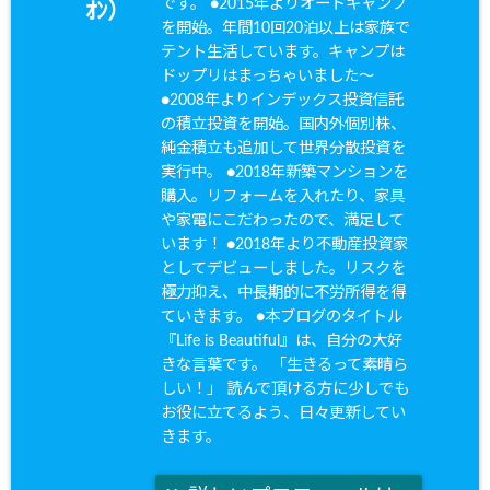
です。 ●2015年よりオートキャンプ
ｵﾝ）
を開始。年間10回20泊以上は家族で
テント生活しています。キャンプは
ドップリはまっちゃいました〜
●2008年よりインデックス投資信託
の積立投資を開始。国内外個別株、
純金積立も追加して世界分散投資を
実行中。 ●2018年新築マンションを
購入。リフォームを入れたり、家具
や家電にこだわったので、満足して
います！ ●2018年より不動産投資家
としてデビューしました。リスクを
極力抑え、中長期的に不労所得を得
ていきます。 ●本ブログのタイトル
『Life is Beautiful』は、自分の大好
きな言葉です。 「生きるって素晴ら
しい！」 読んで頂ける方に少しでも
お役に立てるよう、日々更新してい
きます。