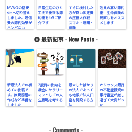
MVNOの格安
日常生活のひと
すぐに検討した
効果の高い節約
simへ切り替え
工夫で出来る節
方が良い固定費
術 生命保険の
しました。通信
約術を4点ご紹
の圧縮大作戦
見直しをオスス
費の節約効果が
介です
スマホ・新聞・
メします
ハンパない
保険
New Posts
最新記事 -
-
新設法人での初
2度目の出向を
設立したばかり
オリックス銀行
めての出張で
機会にサラリー
の法人であって
の不動産投資の
す。旅費規程の
マンとしての人
も地銀で法人口
銀行審査が厳し
作成など準備を
生戦略を考える
座を開設する方
過ぎて大変だっ
しました
法
た
Comments
-
-