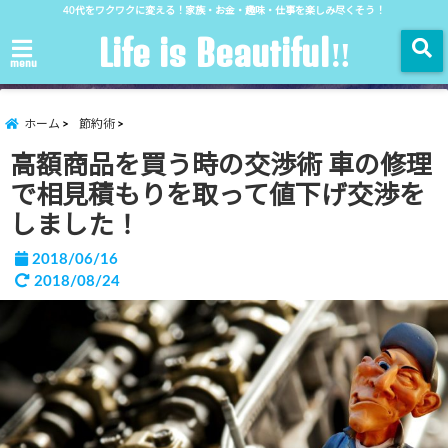
40代をワクワクに変える！家族・お金・趣味・仕事を楽しみ尽くそう！
Life is Beautiful‼︎
menu
ホーム
節約術
高額商品を買う時の交渉術 車の修理
で相見積もりを取って値下げ交渉を
しました！
2018/06/16
2018/08/24