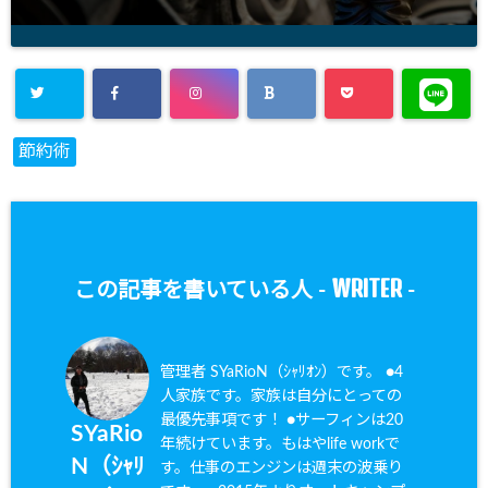
節約術
WRITER
この記事を書いている人 -
-
管理者 SYaRioN（ｼｬﾘｵﾝ）です。 ●4
人家族です。家族は自分にとっての
最優先事項です！ ●サーフィンは20
SYaRio
年続けています。もはやlife workで
N（ｼｬﾘ
す。仕事のエンジンは週末の波乗り