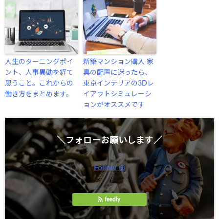
人生のターニングポイ
新築マンション購入 家
ント、人事異動を経て
具の配置に迷ったら、
思うこと。これからの
東京インテリアの3Dレ
働き方をまとめます。
イアウトシミュレーシ
ョンがオススメです
＼フォローお願いします／
Follow @
feedly