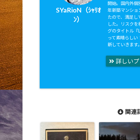
開始。国内外個別
SYaRioN（ｼｬﾘｵ
年新築マンショ
たので、満足して
ﾝ）
した。リスクを
グのタイトル『Li
って素晴らしい
新していきます
詳しいプ
関連記