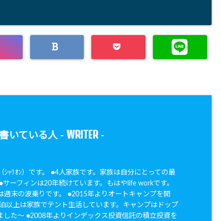
WRITER
書いている人 -
-
oN（ｼｬﾘｵﾝ）です。 ●4人家族です。家族は自分にとっての最
サーフィンは20年続けています。もはやlife workです。
週末の波乗りです。 ●2015年よりオートキャンプを開
20泊以上は家族でテント生活しています。キャンプはドップ
した〜 ●2008年よりインデックス投資信託の積立投資を