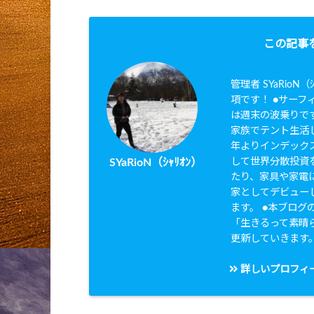
この記事
管理者 SYaRio
項です！ ●サーフィ
は週末の波乗りです
家族でテント生活し
年よりインデック
して世界分散投資を
SYaRioN（ｼｬﾘｵﾝ）
たり、家具や家電に
家としてデビュー
ます。 ●本ブログのタ
「生きるって素晴
更新していきます
詳しいプロフィ