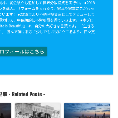
株、純金積立も追加して世界分散投資を実行中。 ●2018
ンを購入。リフォームを入れたり、家具や家電にこだわっ
います！ ●2018年より不動産投資家としてデビューしま
極力抑え、中長期的に不労所得を得ていきます。 ●本ブロ
fe is Beautiful』は、自分の大好きな言葉です。 「生きる
！」 読んで頂ける方に少しでもお役に立てるよう、日々更
。
ロフィールはこちら
Related Posts
事 -
-