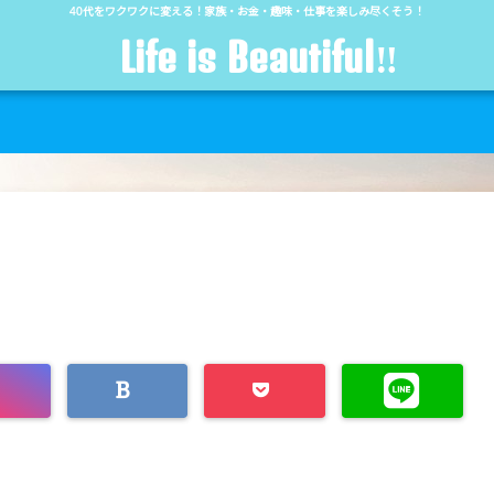
40代をワクワクに変える！家族・お金・趣味・仕事を楽しみ尽くそう！
Life is Beautiful‼︎