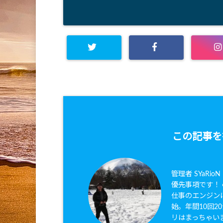
この記事を
管理者 SYaRi
優先事項です！ ●
仕事のエンジンは
始。年間10回
リはまっちゃいま