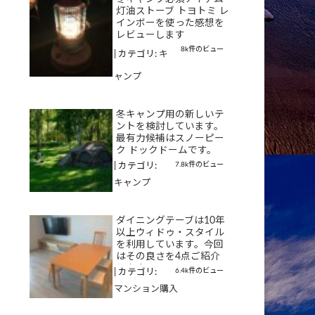
灯油ストーブ トヨトミ レ
インボーを使った感想を
レビューします
8k件のビュー
|
カテゴリ:
キ
ャンプ
冬キャンプ用の新しいテ
ントを検討しています。
最有力候補はスノーピー
ク ドックドームです。
7.8k件のビュー
|
カテゴリ:
キャンプ
ダイニングテーブは10年
以上ウィドゥ・スタイル
を利用しています。今回
はその良さを4点ご紹介
します
6.4k件のビュー
|
カテゴリ:
マンション購入