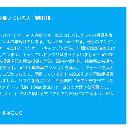
WRITER
を書いている人 -
-
N（ｼｬﾘｵﾝ）です。 ●4人家族です。家族は自分にとっての最優先事
ンは20年続けています。もはやlife workです。仕事のエンジン
。 ●2015年よりオートキャンプを開始。年間10回20泊以上は
ています。キャンプはドップリはまっちゃいました〜 ●2008
ス投資信託の積立投資を開始。国内外個別株、純金積立も追加
実行中。 ●2018年新築マンションを購入。リフォームを入れ
こだわったので、満足しています！ ●2018年より不動産投資
しました。リスクを極力抑え、中長期的に不労所得を得ていき
イトル『Life is Beautiful』は、自分の大好きな言葉です。
らしい！」 読んで頂ける方に少しでもお役に立てるよう、日々
。
ールはこちら