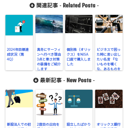
Related Posts
関連記事 -
-
2024年目標達
真冬にサーフィ
個別株（オリッ
ビジネスで困っ
成状況（第
ンへ行べき理由
クス）をNISA
た時に思い出し
4Q）
3点と寒さ対策
口座で購入しま
たい名言 『な
の装備をご紹介
した
いものを嘆く
します
な、あるものを
活かせ』
New Posts
最新記事 -
-
新設法人での初
2度目の出向を
設立したばかり
オリックス銀行