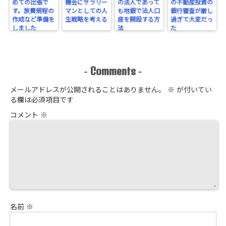
めての出張で
機会にサラリー
の法人であって
の不動産投資の
す。旅費規程の
マンとしての人
も地銀で法人口
銀行審査が厳し
作成など準備を
生戦略を考える
座を開設する方
過ぎて大変だっ
しました
法
た
Comments
-
-
メールアドレスが公開されることはありません。
※
が付いてい
る欄は必須項目です
コメント
※
名前
※