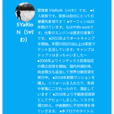
管理者 SYaRioN（ｼｬﾘｵﾝ）です。 ●4
人家族です。家族は自分にとっての
最優先事項です！ ●サーフィンは20
SYaRio
年続けています。もはやlife workで
N（ｼｬﾘ
す。仕事のエンジンは週末の波乗り
です。 ●2015年よりオートキャンプ
ｵﾝ）
を開始。年間10回20泊以上は家族で
テント生活しています。キャンプは
ドップリはまっちゃいました〜
●2008年よりインデックス投資信託
の積立投資を開始。国内外個別株、
純金積立も追加して世界分散投資を
実行中。 ●2018年新築マンションを
購入。リフォームを入れたり、家具
や家電にこだわったので、満足して
います！ ●2018年より不動産投資家
としてデビューしました。リスクを
極力抑え、中長期的に不労所得を得
ていきます。 ●本ブログのタイトル