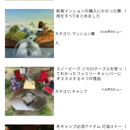
新築マンションの購入にかかった費
|
用をすべてまとめました
10.6k件のビュー
カテゴリ:
マンション購
入
スノーピーク ジカロテーブルを使っ
|
てわかったファミリーキャンパーに
オススメする４つの理由
9.3k件のビュー
カテゴリ:
キャンプ
冬キャンプ必須アイテム 灯油ストー
|