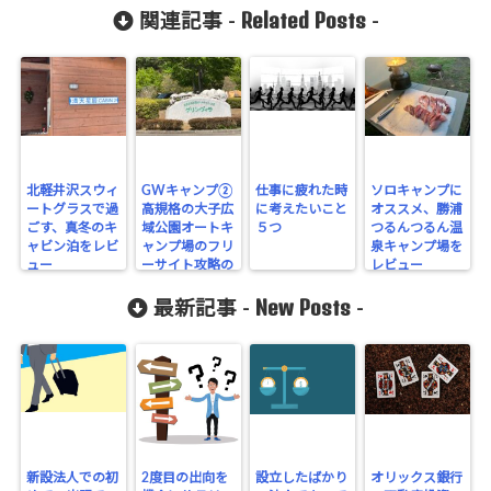
Related Posts
関連記事 -
-
北軽井沢スウィ
GWキャンプ②
仕事に疲れた時
ソロキャンプに
ートグラスで過
高規格の大子広
に考えたいこと
オススメ、勝浦
ごす、真冬のキ
域公園オートキ
５つ
つるんつるん温
ャビン泊をレビ
ャンプ場のフリ
泉キャンプ場を
ュー
ーサイト攻略の
レビュー
ポイント4点を
New Posts
ご紹介します
最新記事 -
-
（2019.5.2〜
3）
新設法人での初
2度目の出向を
設立したばかり
オリックス銀行