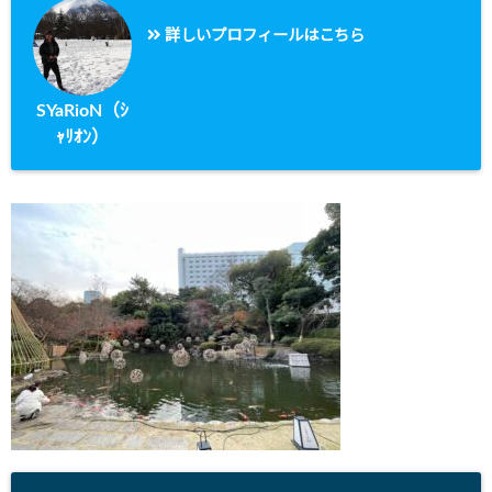
詳しいプロフィールはこちら
SYaRioN（ｼ
ｬﾘｵﾝ）