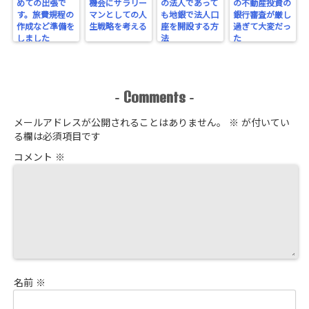
めての出張で
機会にサラリー
の法人であって
の不動産投資の
す。旅費規程の
マンとしての人
も地銀で法人口
銀行審査が厳し
作成など準備を
生戦略を考える
座を開設する方
過ぎて大変だっ
しました
法
た
Comments
-
-
メールアドレスが公開されることはありません。
※
が付いてい
る欄は必須項目です
コメント
※
名前
※