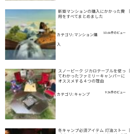
新築マンションの購入にかかった費
|
用をすべてまとめました
10.6k件のビュー
カテゴリ:
マンション購
入
スノーピーク ジカロテーブルを使っ
|
てわかったファミリーキャンパーに
オススメする４つの理由
9.3k件のビュー
カテゴリ:
キャンプ
冬キャンプ必須アイテム 灯油ストー
|