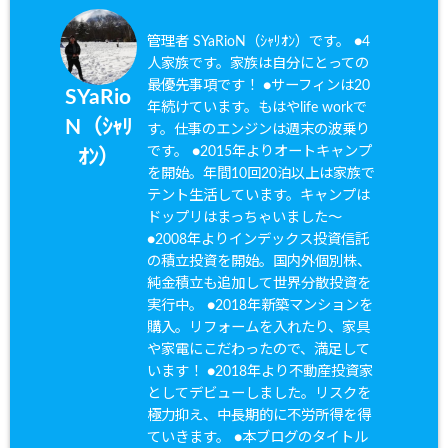
管理者 SYaRioN（ｼｬﾘｵﾝ）です。 ●4
人家族です。家族は自分にとっての
最優先事項です！ ●サーフィンは20
SYaRio
年続けています。もはやlife workで
N（ｼｬﾘ
す。仕事のエンジンは週末の波乗り
です。 ●2015年よりオートキャンプ
ｵﾝ）
を開始。年間10回20泊以上は家族で
テント生活しています。キャンプは
ドップリはまっちゃいました〜
●2008年よりインデックス投資信託
の積立投資を開始。国内外個別株、
純金積立も追加して世界分散投資を
実行中。 ●2018年新築マンションを
購入。リフォームを入れたり、家具
や家電にこだわったので、満足して
います！ ●2018年より不動産投資家
としてデビューしました。リスクを
極力抑え、中長期的に不労所得を得
ていきます。 ●本ブログのタイトル