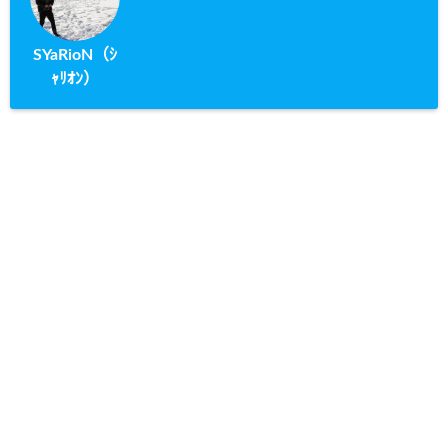
SYaRioN（ｼ
ｬﾘｵﾝ）