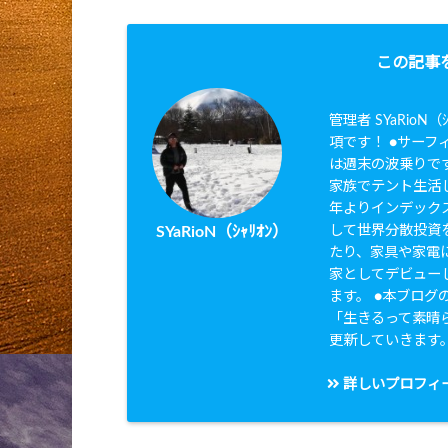
この記事
管理者 SYaRio
項です！ ●サーフィ
は週末の波乗りです
家族でテント生活し
年よりインデック
して世界分散投資を
SYaRioN（ｼｬﾘｵﾝ）
たり、家具や家電に
家としてデビュー
ます。 ●本ブログのタ
「生きるって素晴
更新していきます
詳しいプロフィ