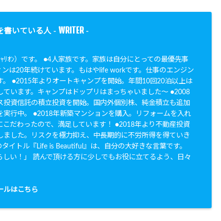
WRITER
を書いている人 -
-
N（ｼｬﾘｵﾝ）です。 ●4人家族です。家族は自分にとっての最優先事
ンは20年続けています。もはやlife workです。仕事のエンジン
。 ●2015年よりオートキャンプを開始。年間10回20泊以上は
ています。キャンプはドップリはまっちゃいました〜 ●2008
ス投資信託の積立投資を開始。国内外個別株、純金積立も追加
実行中。 ●2018年新築マンションを購入。リフォームを入れ
こだわったので、満足しています！ ●2018年より不動産投資
しました。リスクを極力抑え、中長期的に不労所得を得ていき
イトル『Life is Beautiful』は、自分の大好きな言葉です。
らしい！」 読んで頂ける方に少しでもお役に立てるよう、日々
。
ールはこちら