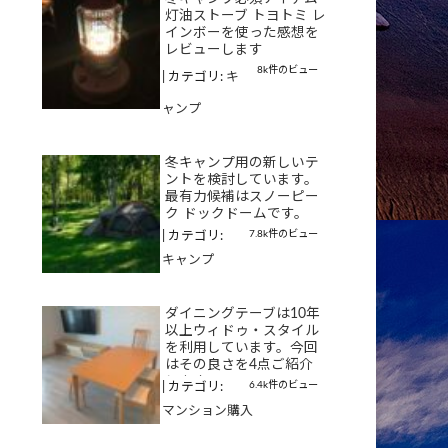
灯油ストーブ トヨトミ レ
インボーを使った感想を
レビューします
8k件のビュー
|
カテゴリ:
キ
ャンプ
冬キャンプ用の新しいテ
ントを検討しています。
最有力候補はスノーピー
ク ドックドームです。
7.8k件のビュー
|
カテゴリ:
キャンプ
ダイニングテーブは10年
以上ウィドゥ・スタイル
を利用しています。今回
はその良さを4点ご紹介
します
6.4k件のビュー
|
カテゴリ:
マンション購入