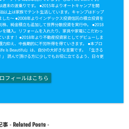
週末の波乗りです。 ●2015年よりオートキャンプを開
20泊以上は家族でテント生活しています。キャンプはドップ
した〜 ●2008年よりインデックス投資信託の積立投資を
株、純金積立も追加して世界分散投資を実行中。 ●2018
ンを購入。リフォームを入れたり、家具や家電にこだわっ
います！ ●2018年より不動産投資家としてデビューしま
極力抑え、中長期的に不労所得を得ていきます。 ●本ブロ
fe is Beautiful』は、自分の大好きな言葉です。 「生きる
！」 読んで頂ける方に少しでもお役に立てるよう、日々更
。
ロフィールはこちら
Related Posts
事 -
-