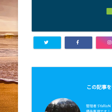
この記事を
管理者 SYaRi
優先事項です！ ●