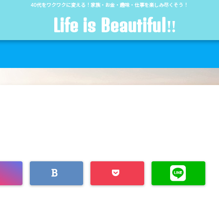
40代をワクワクに変える！家族・お金・趣味・仕事を楽しみ尽くそう！
Life is Beautiful‼︎