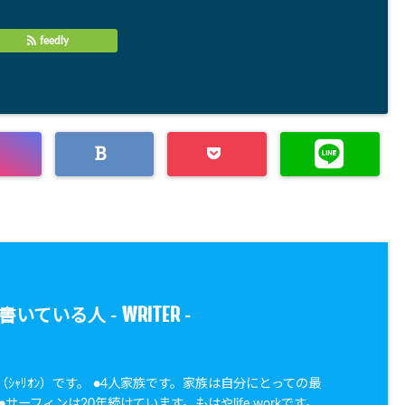
feedly
WRITER
書いている人 -
-
oN（ｼｬﾘｵﾝ）です。 ●4人家族です。家族は自分にとっての最
サーフィンは20年続けています。もはやlife workです。