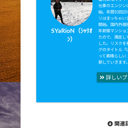
仕事のエンジンは
始。年間10回
リはまっちゃいま
開始。国内外個別
SYaRioN（ｼｬﾘｵ
年新築マンショ
たので、満足して
ﾝ）
した。リスクを
グのタイトル『Li
って素晴らしい
新していきます
詳しいプ
関連記