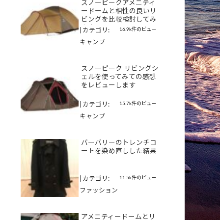
スノーピークアメニティ
ードームと相性の良いリ
ビングを比較検討してみ
ます
16.9k件のビュー
|
カテゴリ:
キャンプ
スノーピーク リビングシ
ェルを使ってみての感想
をレビューします
15.7k件のビュー
|
カテゴリ:
キャンプ
バーバリーのトレンチコ
ートを染め直しした結果
11.5k件のビュー
|
カテゴリ:
ファッション
アメニティードームとリ