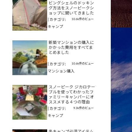
ビングシェルのドッキン
グ方法をスノーピークシ
ョップに聞いてきました
10.6k件のビュー
|
カテゴリ:
キャンプ
新築マンションの購入に
かかった費用をすべてま
とめました
10.6k件のビュー
|
カテゴリ:
マンション購入
スノーピーク ジカロテー
ブルを使ってわかったフ
ァミリーキャンパーにオ
ススメする４つの理由
9.3k件のビュー
|
カテゴリ:
キャンプ
冬キャンプ必須アイテム