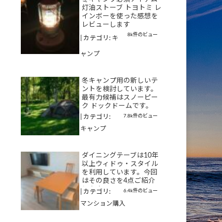
灯油ストーブ トヨトミ レ
インボーを使った感想を
レビューします
8k件のビュー
|
カテゴリ:
キ
ャンプ
冬キャンプ用の新しいテ
ントを検討しています。
最有力候補はスノーピー
ク ドックドームです。
7.8k件のビュー
|
カテゴリ:
キャンプ
ダイニングテーブは10年
以上ウィドゥ・スタイル
を利用しています。今回
はその良さを4点ご紹介
します
6.4k件のビュー
|
カテゴリ:
マンション購入