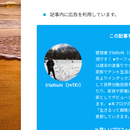
記事内に広告を利用しています。
この記事
管理者 SYaRio
項です！ ●サーフィ
は週末の波乗りです
家族でテント生活し
年よりインデック
して世界分散投資を
SYaRioN（ｼｬﾘｵﾝ）
たり、家具や家電に
家としてデビュー
ます。 ●本ブログのタ
「生きるって素晴
更新していきます
詳しいプロフィ