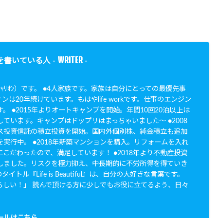
WRITER
を書いている人 -
-
N（ｼｬﾘｵﾝ）です。 ●4人家族です。家族は自分にとっての最優先事
ンは20年続けています。もはやlife workです。仕事のエンジン
。 ●2015年よりオートキャンプを開始。年間10回20泊以上は
ています。キャンプはドップリはまっちゃいました〜 ●2008
ス投資信託の積立投資を開始。国内外個別株、純金積立も追加
実行中。 ●2018年新築マンションを購入。リフォームを入れ
こだわったので、満足しています！ ●2018年より不動産投資
しました。リスクを極力抑え、中長期的に不労所得を得ていき
イトル『Life is Beautiful』は、自分の大好きな言葉です。
らしい！」 読んで頂ける方に少しでもお役に立てるよう、日々
。
ールはこちら