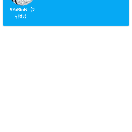
SYaRioN（ｼ
ｬﾘｵﾝ）