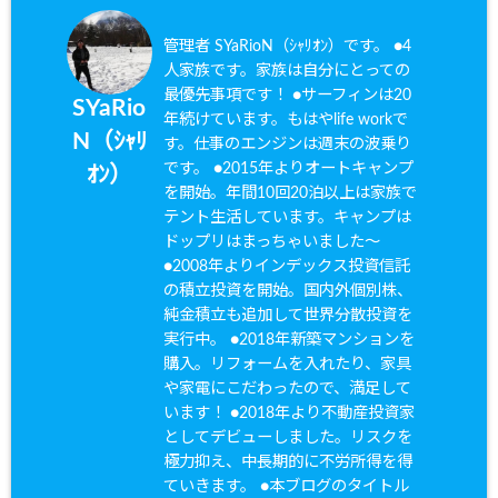
管理者 SYaRioN（ｼｬﾘｵﾝ）です。 ●4
人家族です。家族は自分にとっての
最優先事項です！ ●サーフィンは20
SYaRio
年続けています。もはやlife workで
N（ｼｬﾘ
す。仕事のエンジンは週末の波乗り
です。 ●2015年よりオートキャンプ
ｵﾝ）
を開始。年間10回20泊以上は家族で
テント生活しています。キャンプは
ドップリはまっちゃいました〜
●2008年よりインデックス投資信託
の積立投資を開始。国内外個別株、
純金積立も追加して世界分散投資を
実行中。 ●2018年新築マンションを
購入。リフォームを入れたり、家具
や家電にこだわったので、満足して
います！ ●2018年より不動産投資家
としてデビューしました。リスクを
極力抑え、中長期的に不労所得を得
ていきます。 ●本ブログのタイトル