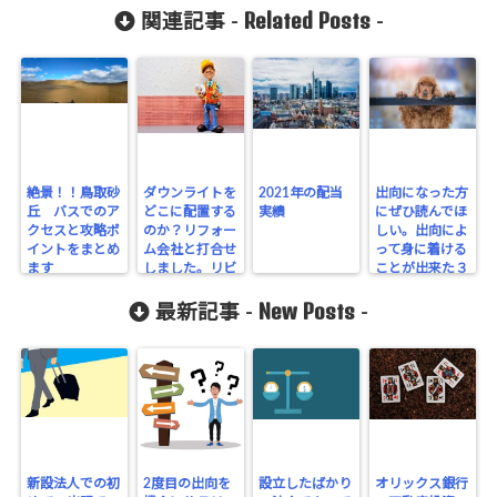
Related Posts
関連記事 -
-
絶景！！鳥取砂
ダウンライトを
2021年の配当
出向になった方
丘 バスでのア
どこに配置する
実績
にぜひ読んでほ
クセスと攻略ポ
のか？リフォー
しい。出向によ
イントをまとめ
ム会社と打合せ
って身に着ける
ます
しました。リビ
ことが出来た３
ングの間取り図
つのこと。
New Posts
を使って説明し
最新記事 -
-
ます
新設法人での初
2度目の出向を
設立したばかり
オリックス銀行