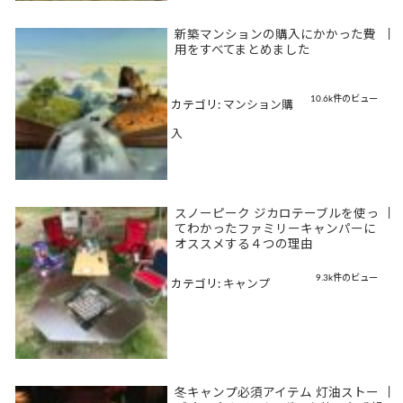
新築マンションの購入にかかった費
|
用をすべてまとめました
10.6k件のビュー
カテゴリ:
マンション購
入
スノーピーク ジカロテーブルを使っ
|
てわかったファミリーキャンパーに
オススメする４つの理由
9.3k件のビュー
カテゴリ:
キャンプ
冬キャンプ必須アイテム 灯油ストー
|