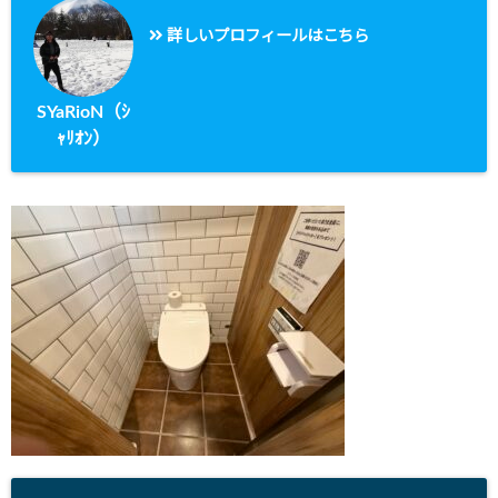
詳しいプロフィールはこちら
SYaRioN（ｼ
ｬﾘｵﾝ）