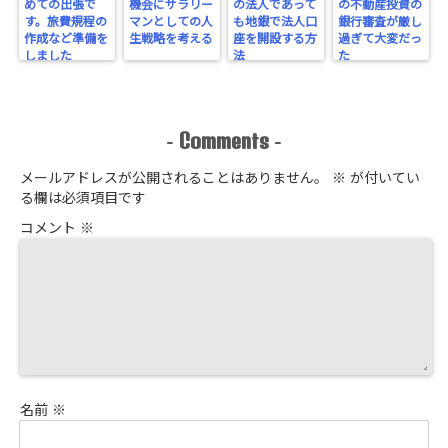
めての出張で
機会にサラリー
の法人であって
の不動産投資の
す。旅費規程の
マンとしての人
も地銀で法人口
銀行審査が厳し
作成など準備を
生戦略を考える
座を開設する方
過ぎて大変だっ
しました
法
た
Comments
-
-
メールアドレスが公開されることはありません。
※
が付いてい
る欄は必須項目です
コメント
※
名前
※