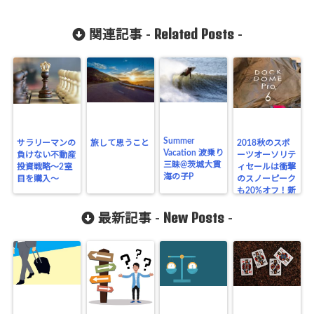
Related Posts
関連記事 -
-
Summer
サラリーマンの
旅して思うこと
2018秋のスポ
Vacation 波乗り
負けない不動産
ーツオーソリテ
三昧@茨城大貫
投資戦略〜2室
ィセールは衝撃
海の子P
目を購入〜
のスノーピーク
も20%オフ！新
テントを購入し
New Posts
ちゃいました
最新記事 -
-