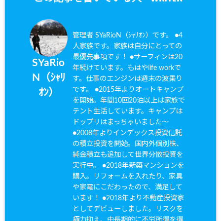
管理者 SYaRioN（ｼｬﾘｵﾝ）です。 ●4
人家族です。家族は自分にとっての
最優先事項です！ ●サーフィンは20
SYaRio
年続けています。もはやlife workで
N（ｼｬﾘ
す。仕事のエンジンは週末の波乗り
です。 ●2015年よりオートキャンプ
ｵﾝ）
を開始。年間10回20泊以上は家族で
テント生活しています。キャンプは
ドップリはまっちゃいました〜
●2008年よりインデックス投資信託
の積立投資を開始。国内外個別株、
純金積立も追加して世界分散投資を
実行中。 ●2018年新築マンションを
購入。リフォームを入れたり、家具
や家電にこだわったので、満足して
います！ ●2018年より不動産投資家
としてデビューしました。リスクを
極力抑え、中長期的に不労所得を得