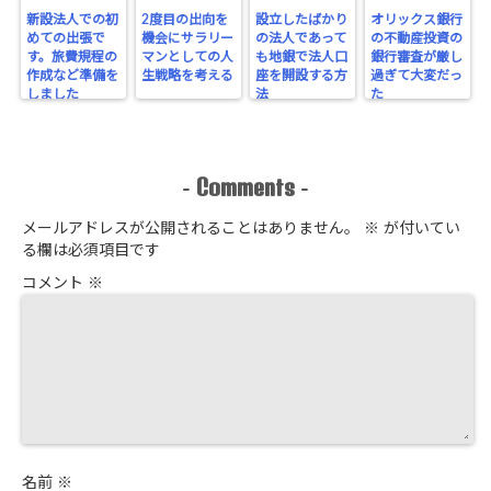
新設法人での初
2度目の出向を
設立したばかり
オリックス銀行
めての出張で
機会にサラリー
の法人であって
の不動産投資の
す。旅費規程の
マンとしての人
も地銀で法人口
銀行審査が厳し
作成など準備を
生戦略を考える
座を開設する方
過ぎて大変だっ
しました
法
た
Comments
-
-
メールアドレスが公開されることはありません。
※
が付いてい
る欄は必須項目です
コメント
※
名前
※