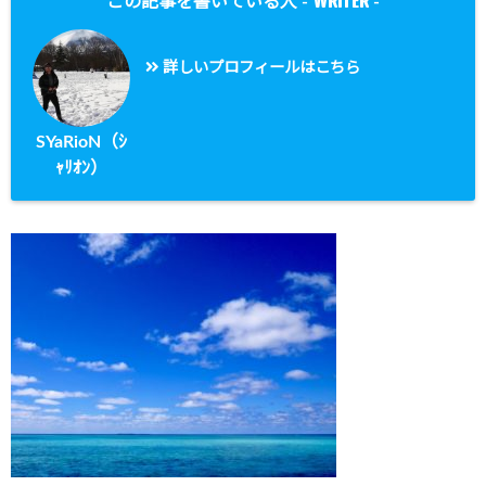
WRITER
この記事を書いている人 -
-
詳しいプロフィールはこちら
SYaRioN（ｼ
ｬﾘｵﾝ）