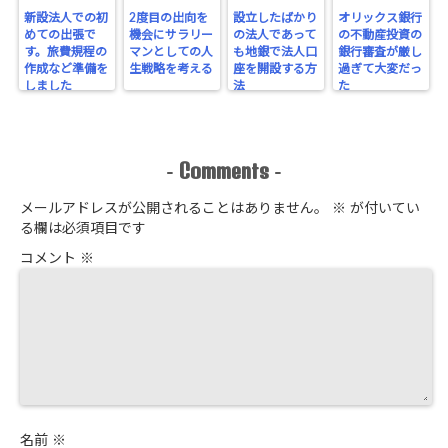
新設法人での初
2度目の出向を
設立したばかり
オリックス銀行
めての出張で
機会にサラリー
の法人であって
の不動産投資の
す。旅費規程の
マンとしての人
も地銀で法人口
銀行審査が厳し
作成など準備を
生戦略を考える
座を開設する方
過ぎて大変だっ
しました
法
た
Comments
-
-
メールアドレスが公開されることはありません。
※
が付いてい
る欄は必須項目です
コメント
※
名前
※