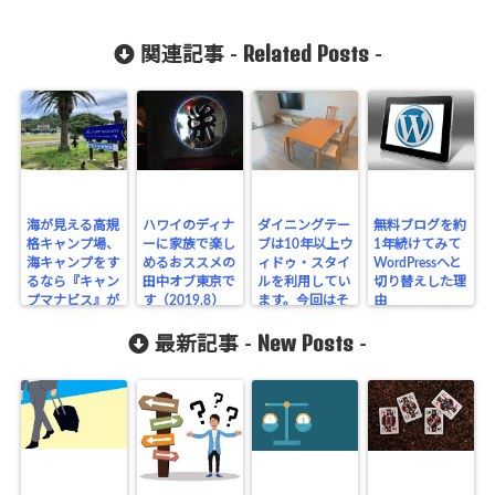
Related Posts
関連記事 -
-
海が見える高規
ハワイのディナ
ダイニングテー
無料ブログを約
格キャンプ場、
ーに家族で楽し
ブは10年以上ウ
1年続けてみて
海キャンプをす
めるおススメの
ィドゥ・スタイ
WordPressへと
るなら『キャン
田中オブ東京で
ルを利用してい
切り替えした理
プマナビス』が
す（2019.8）
ます。今回はそ
由
オススメです
の良さを4点ご
New Posts
（2021.5.23-
紹介します
最新記事 -
-
24）