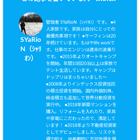
管理者 SYaRioN（ｼｬﾘｵﾝ）です。 ●4
人家族です。家族は自分にとっての
最優先事項です！ ●サーフィンは20
SYaRio
年続けています。もはやlife workで
N（ｼｬﾘ
す。仕事のエンジンは週末の波乗り
です。 ●2015年よりオートキャンプ
ｵﾝ）
を開始。年間10回20泊以上は家族で
テント生活しています。キャンプは
ドップリはまっちゃいました〜
●2008年よりインデックス投資信託
の積立投資を開始。国内外個別株、
純金積立も追加して世界分散投資を
実行中。 ●2018年新築マンションを
購入。リフォームを入れたり、家具
や家電にこだわったので、満足して
います！ ●2018年より不動産投資家
としてデビューしました。リスクを
極力抑え、中長期的に不労所得を得