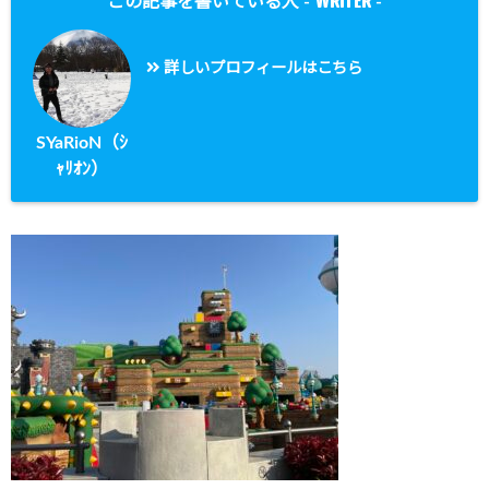
WRITER
この記事を書いている人 -
-
詳しいプロフィールはこちら
SYaRioN（ｼ
ｬﾘｵﾝ）