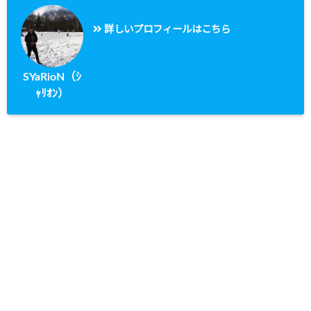
詳しいプロフィールはこちら
SYaRioN（ｼ
ｬﾘｵﾝ）