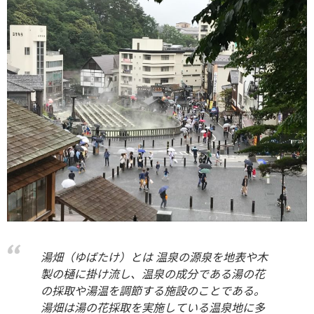
湯畑（ゆばたけ）とは 温泉の源泉を地表や木
製の樋に掛け流し、温泉の成分である湯の花
の採取や湯温を調節する施設のことである。
湯畑は湯の花採取を実施している温泉地に多