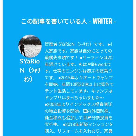
WRITER
この記事を書いている人 -
-
管理者 SYaRioN（ｼｬﾘｵﾝ）です。 ●4
人家族です。家族は自分にとっての
最優先事項です！ ●サーフィンは20
SYaRio
年続けています。もはやlife workで
N（ｼｬﾘ
す。仕事のエンジンは週末の波乗り
です。 ●2015年よりオートキャンプ
ｵﾝ）
を開始。年間10回20泊以上は家族で
テント生活しています。キャンプは
ドップリはまっちゃいました〜
●2008年よりインデックス投資信託
の積立投資を開始。国内外個別株、
純金積立も追加して世界分散投資を
実行中。 ●2018年新築マンションを
購入。リフォームを入れたり、家具