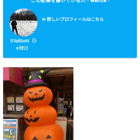
WRITER
この記事を書いている人 -
-
詳しいプロフィールはこちら
SYaRioN（ｼ
ｬﾘｵﾝ）