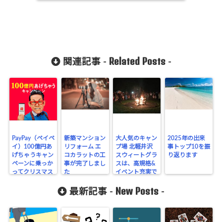
Related Posts
関連記事 -
-
PayPay（ペイペ
新築マンション
大人気のキャン
2025年の出来
イ）100億円あ
リフォーム エ
プ場 北軽井沢
事トップ10を振
げちゃうキャン
コカラットの工
スウィートグラ
り返ります
ペーンに乗っか
事が完了しまし
スは、高規格&
ってクリスマス
た
イベント充実で
プレゼントを買
最高でした！
New Posts
ってきた！
（9/15〜17）
最新記事 -
-