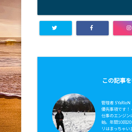
この記事を
管理者 SYaRi
優先事項です！ ●
仕事のエンジンは
始。年間10回
リはまっちゃいま