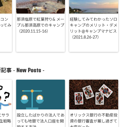
ルコン
那須塩原で紅葉狩り& メー
経験してみてわかったソロ
使ってみ
プル那須高原でのキャンプ
キャンプのメリット・デメ
（2020.11.15-16）
リット@キャンプマナビス
（2021.8.26-27）
New Posts
記事 -
-
にサラ
設立したばかりの法人であ
オリックス銀行の不動産投
生戦略
っても地銀で法人口座を開
資の銀行審査が厳し過ぎて