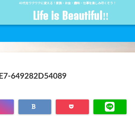
40代をワクワクに変える！家族・お金・趣味・仕事を楽しみ尽くそう！
Life is Beautiful‼︎
E7-649282D54089