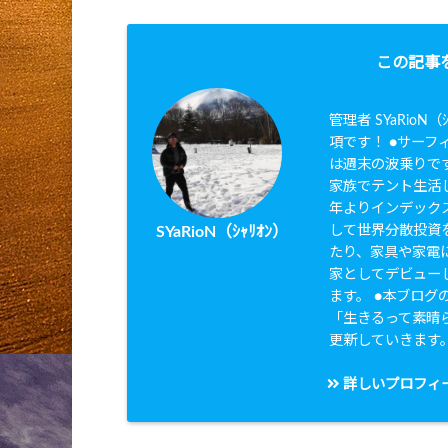
この記事
管理者 SYaRio
項です！ ●サーフィ
は週末の波乗りです
家族でテント生活し
年よりインデック
して世界分散投資を
SYaRioN（ｼｬﾘｵﾝ）
たり、家具や家電に
家としてデビュー
ます。 ●本ブログのタ
「生きるって素晴
更新していきます
詳しいプロフィ