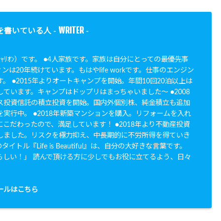
WRITER
を書いている人 -
-
N（ｼｬﾘｵﾝ）です。 ●4人家族です。家族は自分にとっての最優先事
ンは20年続けています。もはやlife workです。仕事のエンジン
。 ●2015年よりオートキャンプを開始。年間10回20泊以上は
ています。キャンプはドップリはまっちゃいました〜 ●2008
ス投資信託の積立投資を開始。国内外個別株、純金積立も追加
実行中。 ●2018年新築マンションを購入。リフォームを入れ
こだわったので、満足しています！ ●2018年より不動産投資
しました。リスクを極力抑え、中長期的に不労所得を得ていき
イトル『Life is Beautiful』は、自分の大好きな言葉です。
らしい！」 読んで頂ける方に少しでもお役に立てるよう、日々
。
ールはこちら