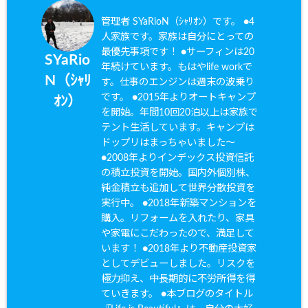
管理者 SYaRioN（ｼｬﾘｵﾝ）です。 ●4
人家族です。家族は自分にとっての
最優先事項です！ ●サーフィンは20
SYaRio
年続けています。もはやlife workで
N（ｼｬﾘ
す。仕事のエンジンは週末の波乗り
です。 ●2015年よりオートキャンプ
ｵﾝ）
を開始。年間10回20泊以上は家族で
テント生活しています。キャンプは
ドップリはまっちゃいました〜
●2008年よりインデックス投資信託
の積立投資を開始。国内外個別株、
純金積立も追加して世界分散投資を
実行中。 ●2018年新築マンションを
購入。リフォームを入れたり、家具
や家電にこだわったので、満足して
います！ ●2018年より不動産投資家
としてデビューしました。リスクを
極力抑え、中長期的に不労所得を得
ていきます。 ●本ブログのタイトル