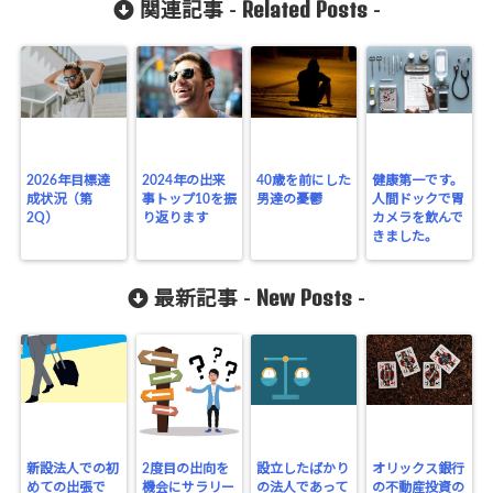
Related Posts
関連記事 -
-
2026年目標達
2024年の出来
40歳を前にした
健康第一です。
成状況（第
事トップ10を振
男達の憂鬱
人間ドックで胃
2Q）
り返ります
カメラを飲んで
きました。
New Posts
最新記事 -
-
新設法人での初
2度目の出向を
設立したばかり
オリックス銀行
めての出張で
機会にサラリー
の法人であって
の不動産投資の