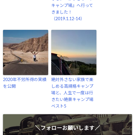
キャンプ場』へ行って
きました！
（2019.1.12-14）
2020年不労所得の実績
絶対外さない家族で楽
を公開
しめる高規格キャンプ
場と、人生で一度は行
きたい絶景キャンプ場
ベスト5
＼フォローお願いします／