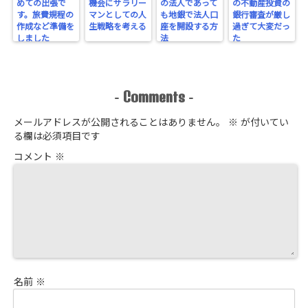
めての出張で
機会にサラリー
の法人であって
の不動産投資の
す。旅費規程の
マンとしての人
も地銀で法人口
銀行審査が厳し
作成など準備を
生戦略を考える
座を開設する方
過ぎて大変だっ
しました
法
た
Comments
-
-
メールアドレスが公開されることはありません。
※
が付いてい
る欄は必須項目です
コメント
※
名前
※