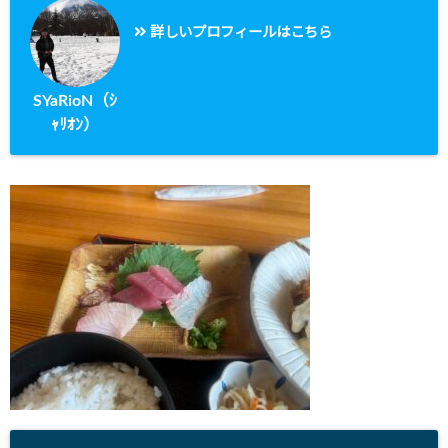
詳しいプロフィールはこちら
SYaRioN（ｼ
ｬﾘｵﾝ）