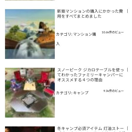
新築マンションの購入にかかった費
|
用をすべてまとめました
10.6k件のビュー
カテゴリ:
マンション購
入
スノーピーク ジカロテーブルを使っ
|
てわかったファミリーキャンパーに
オススメする４つの理由
9.3k件のビュー
カテゴリ:
キャンプ
冬キャンプ必須アイテム 灯油ストー
|