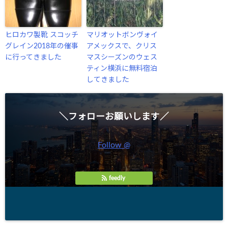
ヒロカワ製靴 スコッチ
マリオットボンヴォイ
グレイン2018年の催事
アメックスで、クリス
に行ってきました
マスシーズンのウェス
ティン横浜に無料宿泊
してきました
＼フォローお願いします／
Follow @
feedly