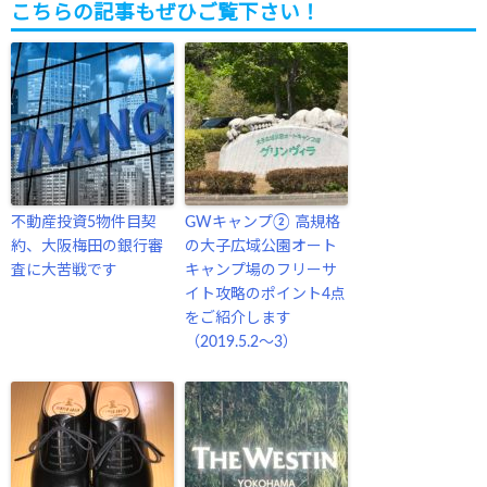
こちらの記事もぜひご覧下さい！
不動産投資5物件目契
GWキャンプ② 高規格
約、大阪梅田の銀行審
の大子広域公園オート
査に大苦戦です
キャンプ場のフリーサ
イト攻略のポイント4点
をご紹介します
（2019.5.2〜3）