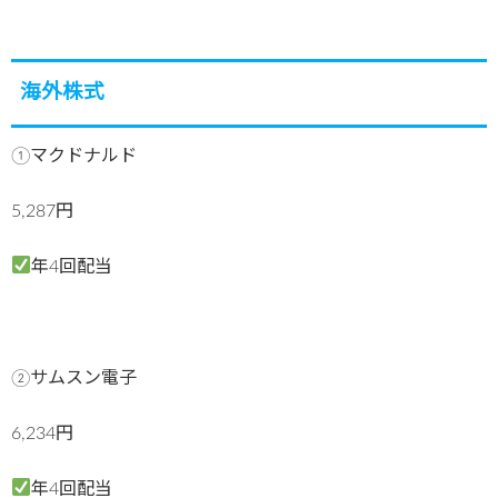
海外株式
①マクドナルド
5,287円
年4回配当
②サムスン電子
6,234円
年4回配当