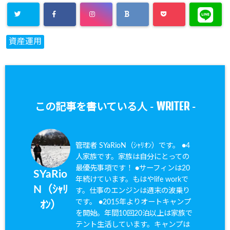
資産運用
WRITER
この記事を書いている人 -
-
管理者 SYaRioN（ｼｬﾘｵﾝ）です。 ●4
人家族です。家族は自分にとっての
最優先事項です！ ●サーフィンは20
SYaRio
年続けています。もはやlife workで
N（ｼｬﾘ
す。仕事のエンジンは週末の波乗り
です。 ●2015年よりオートキャンプ
ｵﾝ）
を開始。年間10回20泊以上は家族で
テント生活しています。キャンプは