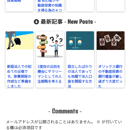
投資戦略
道 初心者が不
動産投資の知識
を得る為の４つ
のステップ
New Posts
最新記事 -
-
新設法人での初
2度目の出向を
設立したばかり
オリックス銀行
めての出張で
機会にサラリー
の法人であって
の不動産投資の
す。旅費規程の
マンとしての人
も地銀で法人口
銀行審査が厳し
作成など準備を
生戦略を考える
座を開設する方
過ぎて大変だっ
しました
法
た
Comments
-
-
メールアドレスが公開されることはありません。
※
が付いてい
る欄は必須項目です