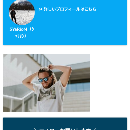
詳しいプロフィールはこちら
SYaRioN（ｼ
ｬﾘｵﾝ）