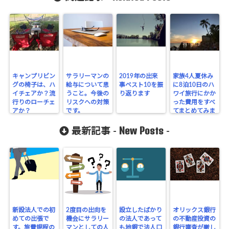
キャンプリビン
サラリーマンの
2019年の出来
家族4人夏休み
グの椅子は、ハ
給与について思
事ベスト10を振
に8泊10日のハ
イチェアか？流
うこと。今後の
り返ります
ワイ旅行にかか
行りのローチェ
リスクへの対策
った費用をすべ
アか？
です。
てまとめてみま
した
New Posts
最新記事 -
-
新設法人での初
2度目の出向を
設立したばかり
オリックス銀行
めての出張で
機会にサラリー
の法人であって
の不動産投資の
す。旅費規程の
マンとしての人
も地銀で法人口
銀行審査が厳し