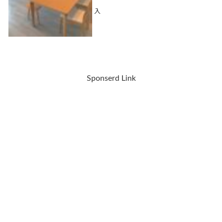
入
Sponserd Link