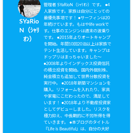
管理者 SYaRioN（ｼｬﾘｵﾝ）です。 ●4
人家族です。家族は自分にとっての
最優先事項です！ ●サーフィンは20
SYaRio
年続けています。もはやlife workで
N（ｼｬﾘ
す。仕事のエンジンは週末の波乗り
です。 ●2015年よりオートキャンプ
ｵﾝ）
を開始。年間10回20泊以上は家族で
テント生活しています。キャンプは
ドップリはまっちゃいました〜
●2008年よりインデックス投資信託
の積立投資を開始。国内外個別株、
純金積立も追加して世界分散投資を
実行中。 ●2018年新築マンションを
購入。リフォームを入れたり、家具
や家電にこだわったので、満足して
います！ ●2018年より不動産投資家
としてデビューしました。リスクを
極力抑え、中長期的に不労所得を得
ていきます。 ●本ブログのタイトル
『Life is Beautiful』は、自分の大好