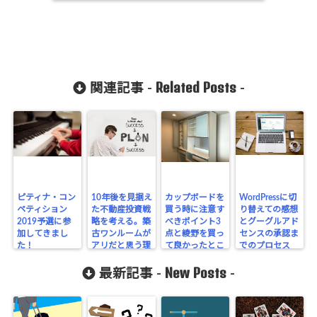
Related Posts
関連記事 -
-
ピティナ・コン
10年後を見据え
カップボードを
WordPressに切
ペティション
た不動産投資戦
買う時に注意す
り替えての感想
2019予選に参
略を考える。築
べきポイント3
とグーグルアド
加してきまし
古ワンルームが
点と綾野を買っ
センスの承認ま
た！
アリだと思う理
て良かったとこ
でのプロセス
由
ろをご紹介しま
New Posts
す
最新記事 -
-