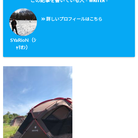
WRITER
この記事を書いている人 -
-
詳しいプロフィールはこちら
SYaRioN（ｼ
ｬﾘｵﾝ）