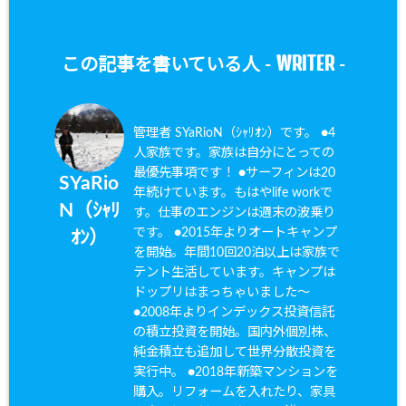
WRITER
この記事を書いている人 -
-
管理者 SYaRioN（ｼｬﾘｵﾝ）です。 ●4
人家族です。家族は自分にとっての
最優先事項です！ ●サーフィンは20
SYaRio
年続けています。もはやlife workで
N（ｼｬﾘ
す。仕事のエンジンは週末の波乗り
です。 ●2015年よりオートキャンプ
ｵﾝ）
を開始。年間10回20泊以上は家族で
テント生活しています。キャンプは
ドップリはまっちゃいました〜
●2008年よりインデックス投資信託
の積立投資を開始。国内外個別株、
純金積立も追加して世界分散投資を
実行中。 ●2018年新築マンションを
購入。リフォームを入れたり、家具