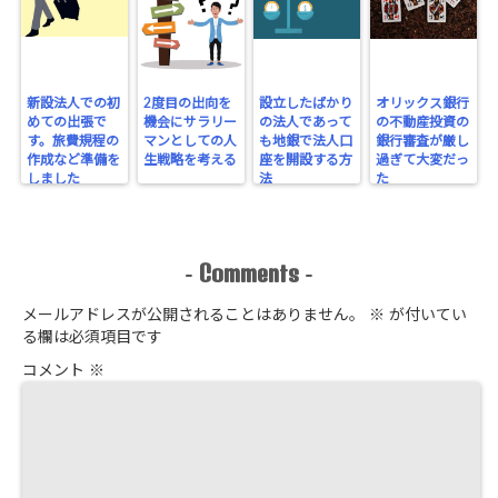
新設法人での初
2度目の出向を
設立したばかり
オリックス銀行
めての出張で
機会にサラリー
の法人であって
の不動産投資の
す。旅費規程の
マンとしての人
も地銀で法人口
銀行審査が厳し
作成など準備を
生戦略を考える
座を開設する方
過ぎて大変だっ
しました
法
た
Comments
-
-
メールアドレスが公開されることはありません。
※
が付いてい
る欄は必須項目です
コメント
※