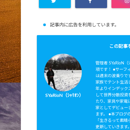
記事内に広告を利用しています。
この記事
管理者 SYaRio
項です！ ●サーフィ
は週末の波乗りです
家族でテント生活し
年よりインデック
して世界分散投資を
SYaRioN（ｼｬﾘｵﾝ）
たり、家具や家電に
家としてデビュー
ます。 ●本ブログのタ
「生きるって素晴
更新していきます