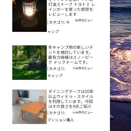
灯油ストーブ トヨトミ レ
インボーを使った感想を
レビューします
8k件のビュー
|
カテゴリ:
キ
ャンプ
冬キャンプ用の新しいテ
ントを検討しています。
最有力候補はスノーピー
ク ドックドームです。
7.8k件のビュー
|
カテゴリ:
キャンプ
ダイニングテーブは10年
以上ウィドゥ・スタイル
を利用しています。今回
はその良さを4点ご紹介
します
6.4k件のビュー
|
カテゴリ:
マンション購入