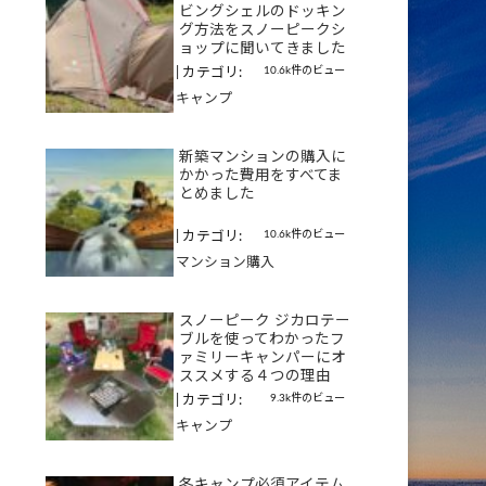
ビングシェルのドッキン
グ方法をスノーピークシ
ョップに聞いてきました
10.6k件のビュー
|
カテゴリ:
キャンプ
新築マンションの購入に
かかった費用をすべてま
とめました
10.6k件のビュー
|
カテゴリ:
マンション購入
スノーピーク ジカロテー
ブルを使ってわかったフ
ァミリーキャンパーにオ
ススメする４つの理由
9.3k件のビュー
|
カテゴリ:
キャンプ
冬キャンプ必須アイテム