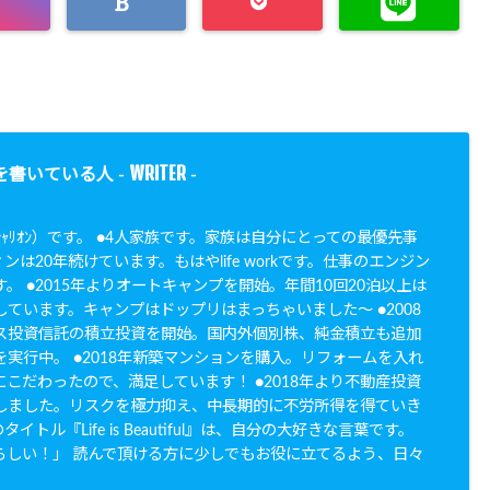
WRITER
を書いている人 -
-
N（ｼｬﾘｵﾝ）です。 ●4人家族です。家族は自分にとっての最優先事
ンは20年続けています。もはやlife workです。仕事のエンジン
。 ●2015年よりオートキャンプを開始。年間10回20泊以上は
ています。キャンプはドップリはまっちゃいました〜 ●2008
ス投資信託の積立投資を開始。国内外個別株、純金積立も追加
実行中。 ●2018年新築マンションを購入。リフォームを入れ
こだわったので、満足しています！ ●2018年より不動産投資
しました。リスクを極力抑え、中長期的に不労所得を得ていき
イトル『Life is Beautiful』は、自分の大好きな言葉です。
らしい！」 読んで頂ける方に少しでもお役に立てるよう、日々
。