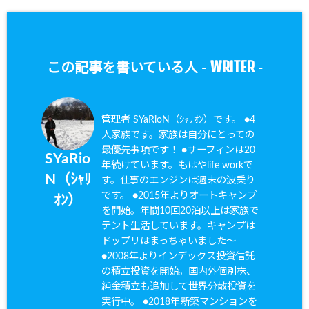
WRITER
この記事を書いている人 -
-
管理者 SYaRioN（ｼｬﾘｵﾝ）です。 ●4
人家族です。家族は自分にとっての
最優先事項です！ ●サーフィンは20
SYaRio
年続けています。もはやlife workで
N（ｼｬﾘ
す。仕事のエンジンは週末の波乗り
です。 ●2015年よりオートキャンプ
ｵﾝ）
を開始。年間10回20泊以上は家族で
テント生活しています。キャンプは
ドップリはまっちゃいました〜
●2008年よりインデックス投資信託
の積立投資を開始。国内外個別株、
純金積立も追加して世界分散投資を
実行中。 ●2018年新築マンションを