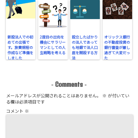
新設法人での初
2度目の出向を
設立したばかり
オリックス銀行
めての出張で
機会にサラリー
の法人であって
の不動産投資の
す。旅費規程の
マンとしての人
も地銀で法人口
銀行審査が厳し
作成など準備を
生戦略を考える
座を開設する方
過ぎて大変だっ
しました
法
た
Comments
-
-
メールアドレスが公開されることはありません。
※
が付いてい
る欄は必須項目です
コメント
※