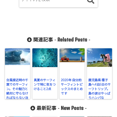
Related Posts
関連記事 -
-
台風接近時の千
真夏のサーフィ
2020年 自分的
鹿児島県 種子
葉でのサーフィ
ンで特に気をつ
サーフィントピ
島へ4泊5日のサ
ン。その魅力と
けること2点
ックスのまとめ
ーフトリップ。
絶対に守らなけ
です
島の波はやっぱ
ればならない注
りハンパな
意点
い！？
New Posts
最新記事 -
-