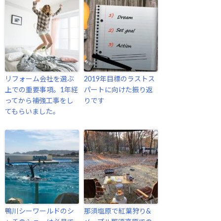
リフォーム会社を選ぶ
2019年目標のラストス
上での重要事項。1年経
パートに向けた振り返
ってから補強工事をし
りです
てもらいました。
鴨川シーワールドのシ
那須塩原で紅葉狩り&