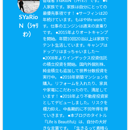
管理者 SYaRioN（ｼｬﾘｵﾝ）です。 ●4
人家族です。家族は自分にとっての
最優先事項です！ ●サーフィンは20
SYaRio
年続けています。もはやlife workで
N（ｼｬﾘ
す。仕事のエンジンは週末の波乗り
です。 ●2015年よりオートキャンプ
ｵﾝ）
を開始。年間10回20泊以上は家族で
テント生活しています。キャンプは
ドップリはまっちゃいました〜
●2008年よりインデックス投資信託
の積立投資を開始。国内外個別株、
純金積立も追加して世界分散投資を
実行中。 ●2018年新築マンションを
購入。リフォームを入れたり、家具
や家電にこだわったので、満足して
います！ ●2018年より不動産投資家
としてデビューしました。リスクを
極力抑え、中長期的に不労所得を得
ていきます。 ●本ブログのタイトル
『Life is Beautiful』は、自分の大好
きな言葉です。 「生きるって素晴ら