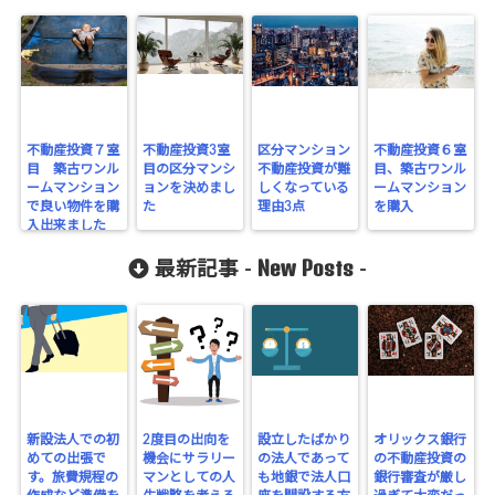
不動産投資７室
不動産投資3室
区分マンション
不動産投資６室
目 築古ワンル
目の区分マンシ
不動産投資が難
目、築古ワンル
ームマンション
ョンを決めまし
しくなっている
ームマンション
で良い物件を購
た
理由3点
を購入
入出来ました
New Posts
最新記事 -
-
新設法人での初
2度目の出向を
設立したばかり
オリックス銀行
めての出張で
機会にサラリー
の法人であって
の不動産投資の
す。旅費規程の
マンとしての人
も地銀で法人口
銀行審査が厳し