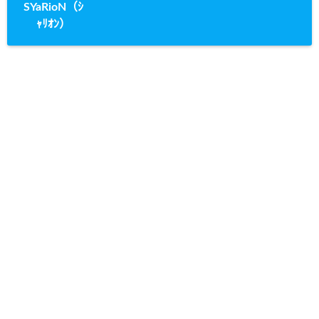
SYaRioN（ｼ
ｬﾘｵﾝ）