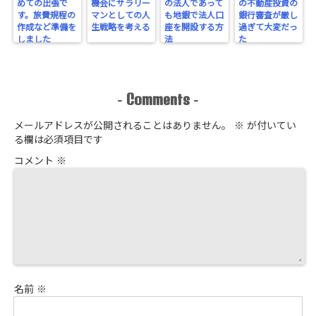
めての出張で
機会にサラリー
の法人であって
の不動産投資の
す。旅費規程の
マンとしての人
も地銀で法人口
銀行審査が厳し
作成など準備を
生戦略を考える
座を開設する方
過ぎて大変だっ
しました
法
た
Comments
-
-
メールアドレスが公開されることはありません。
※
が付いてい
る欄は必須項目です
コメント
※
名前
※