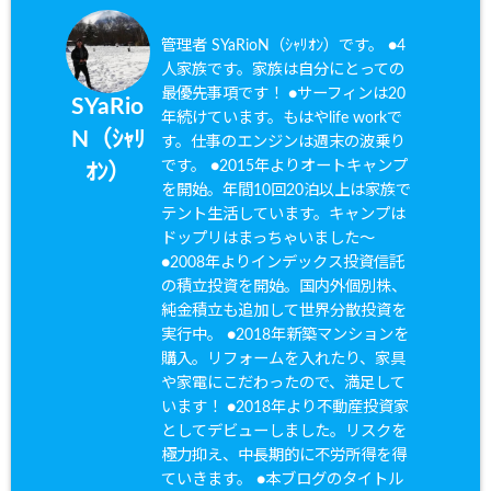
管理者 SYaRioN（ｼｬﾘｵﾝ）です。 ●4
人家族です。家族は自分にとっての
最優先事項です！ ●サーフィンは20
SYaRio
年続けています。もはやlife workで
N（ｼｬﾘ
す。仕事のエンジンは週末の波乗り
です。 ●2015年よりオートキャンプ
ｵﾝ）
を開始。年間10回20泊以上は家族で
テント生活しています。キャンプは
ドップリはまっちゃいました〜
●2008年よりインデックス投資信託
の積立投資を開始。国内外個別株、
純金積立も追加して世界分散投資を
実行中。 ●2018年新築マンションを
購入。リフォームを入れたり、家具
や家電にこだわったので、満足して
います！ ●2018年より不動産投資家
としてデビューしました。リスクを
極力抑え、中長期的に不労所得を得
ていきます。 ●本ブログのタイトル