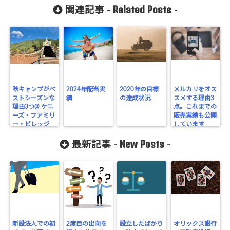
Related Posts
関連記事 -
-
秋キャンプがベ
2024年配当実
2020年の目標
メルカリをオス
ストシーズンな
績
の達成状況
スメする理由3
理由3つ@ ケニ
点。これまでの
ーズ・ファミリ
販売実績も公開
ー・ビレッジ
しています
（2021.11.6-
New Posts
7）
最新記事 -
-
新設法人での初
2度目の出向を
設立したばかり
オリックス銀行