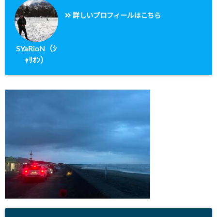
詳しいプロフィールはこちら
SYaRioN（ｼ
ｬﾘｵﾝ）