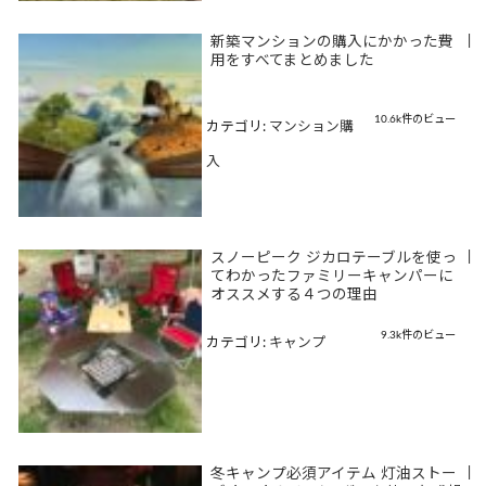
新築マンションの購入にかかった費
|
用をすべてまとめました
10.6k件のビュー
カテゴリ:
マンション購
入
スノーピーク ジカロテーブルを使っ
|
てわかったファミリーキャンパーに
オススメする４つの理由
9.3k件のビュー
カテゴリ:
キャンプ
冬キャンプ必須アイテム 灯油ストー
|