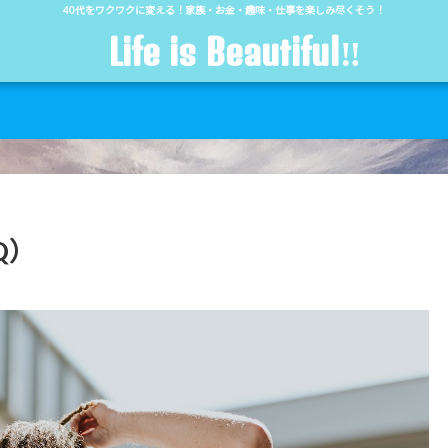
40代をワクワクに変える！家族・お金・趣味・仕事を楽しみ尽くそう！
Life is Beautiful‼︎
Q）