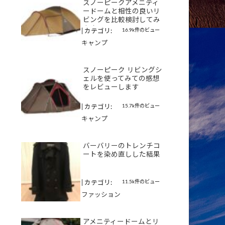
スノーピークアメニティ
ードームと相性の良いリ
ビングを比較検討してみ
ます
16.9k件のビュー
|
カテゴリ:
キャンプ
スノーピーク リビングシ
ェルを使ってみての感想
をレビューします
15.7k件のビュー
|
カテゴリ:
キャンプ
バーバリーのトレンチコ
ートを染め直しした結果
11.5k件のビュー
|
カテゴリ:
ファッション
アメニティードームとリ