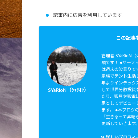
記事内に広告を利用しています。
この記事
管理者 SYaRio
項です！ ●サーフィ
は週末の波乗りです
家族でテント生活し
年よりインデック
して世界分散投資を
SYaRioN（ｼｬﾘｵﾝ）
たり、家具や家電に
家としてデビュー
ます。 ●本ブログのタ
「生きるって素晴
更新していきます
詳しいプロフィ