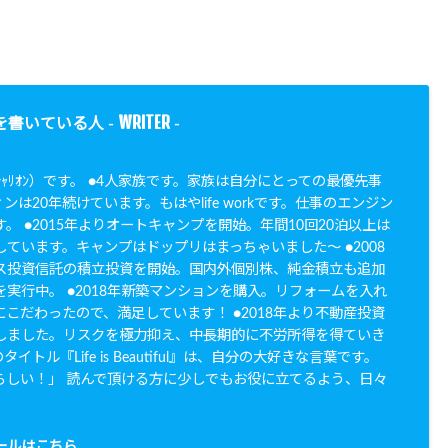
WRITER
を書いている人 -
-
N（ｼｬﾘｵﾝ）です。 ●4人家族です。家族は自分にとっての最優先事
ンは20年続けています。もはやlife workです。仕事のエンジン
。 ●2015年よりオートキャンプを開始。年間10回20泊以上は
ています。キャンプはドップリはまっちゃいました〜 ●2008
ス投資信託の積立投資を開始。国内外個別株、純金積立も追加
実行中。 ●2018年新築マンションを購入。リフォームを入れ
こだわったので、満足しています！ ●2018年より不動産投資
しました。リスクを極力抑え、中長期的に不労所得を得ていき
イトル『Life is Beautiful』は、自分の大好きな言葉です。
らしい！」 読んで頂ける方に少しでもお役に立てるよう、日々
。
ールはこちら