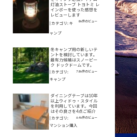
灯油ストーブ トヨトミ レ
インボーを使った感想を
レビューします
8k件のビュー
|
カテゴリ:
キ
ャンプ
冬キャンプ用の新しいテ
ントを検討しています。
最有力候補はスノーピー
ク ドックドームです。
7.8k件のビュー
|
カテゴリ:
キャンプ
ダイニングテーブは10年
以上ウィドゥ・スタイル
を利用しています。今回
はその良さを4点ご紹介
します
6.4k件のビュー
|
カテゴリ:
マンション購入