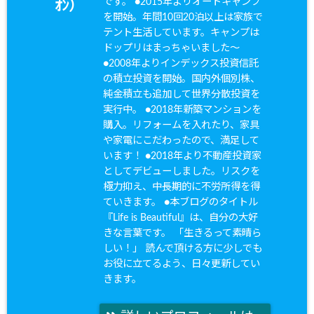
です。 ●2015年よりオートキャンプ
ｵﾝ）
を開始。年間10回20泊以上は家族で
テント生活しています。キャンプは
ドップリはまっちゃいました〜
●2008年よりインデックス投資信託
の積立投資を開始。国内外個別株、
純金積立も追加して世界分散投資を
実行中。 ●2018年新築マンションを
購入。リフォームを入れたり、家具
や家電にこだわったので、満足して
います！ ●2018年より不動産投資家
としてデビューしました。リスクを
極力抑え、中長期的に不労所得を得
ていきます。 ●本ブログのタイトル
『Life is Beautiful』は、自分の大好
きな言葉です。 「生きるって素晴ら
しい！」 読んで頂ける方に少しでも
お役に立てるよう、日々更新してい
きます。