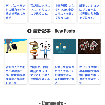
ディズニーラン
我が家のクリス
【保存版】人生
新築マンション
ドの魅力をパパ
マス。クリスマ
でやりたい100
にリフォーム
視点で考えてみ
スで思うこと。
のリストを書い
相見積もりを取
ます
てみました！
ってみます。
New Posts
最新記事 -
-
新設法人での初
2度目の出向を
設立したばかり
オリックス銀行
めての出張で
機会にサラリー
の法人であって
の不動産投資の
す。旅費規程の
マンとしての人
も地銀で法人口
銀行審査が厳し
作成など準備を
生戦略を考える
座を開設する方
過ぎて大変だっ
しました
法
た
Comments
-
-