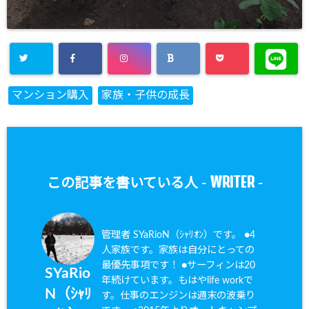
マンション購入
家族・子供の成長
WRITER
この記事を書いている人 -
-
管理者 SYaRioN（ｼｬﾘｵﾝ）です。 ●4
人家族です。家族は自分にとっての
最優先事項です！ ●サーフィンは20
SYaRio
年続けています。もはやlife workで
N（ｼｬﾘ
す。仕事のエンジンは週末の波乗り