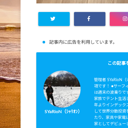
記事内に広告を利用しています。
この記事
管理者 SYaRio
項です！ ●サーフィ
は週末の波乗りです
家族でテント生活し
年よりインデック
して世界分散投資を
SYaRioN（ｼｬﾘｵﾝ）
たり、家具や家電に
家としてデビュー