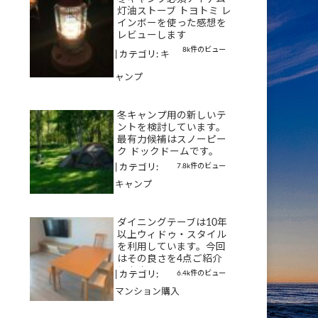
灯油ストーブ トヨトミ レ
インボーを使った感想を
レビューします
8k件のビュー
|
カテゴリ:
キ
ャンプ
冬キャンプ用の新しいテ
ントを検討しています。
最有力候補はスノーピー
ク ドックドームです。
7.8k件のビュー
|
カテゴリ:
キャンプ
ダイニングテーブは10年
以上ウィドゥ・スタイル
を利用しています。今回
はその良さを4点ご紹介
します
6.4k件のビュー
|
カテゴリ:
マンション購入