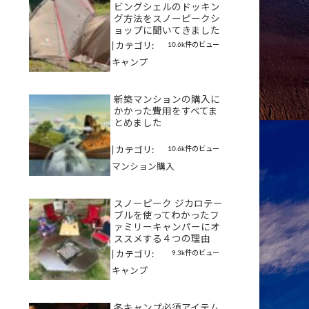
ビングシェルのドッキン
グ方法をスノーピークシ
ョップに聞いてきました
10.6k件のビュー
|
カテゴリ:
キャンプ
新築マンションの購入に
かかった費用をすべてま
とめました
10.6k件のビュー
|
カテゴリ:
マンション購入
スノーピーク ジカロテー
ブルを使ってわかったフ
ァミリーキャンパーにオ
ススメする４つの理由
9.3k件のビュー
|
カテゴリ:
キャンプ
冬キャンプ必須アイテム