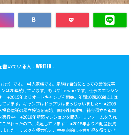
WRITER
を書いている人 -
-
N（ｼｬﾘｵﾝ）です。 ●4人家族です。家族は自分にとっての最優先事
ンは20年続けています。もはやlife workです。仕事のエンジン
。 ●2015年よりオートキャンプを開始。年間10回20泊以上は
ています。キャンプはドップリはまっちゃいました〜 ●2008
ス投資信託の積立投資を開始。国内外個別株、純金積立も追加
実行中。 ●2018年新築マンションを購入。リフォームを入れ
こだわったので、満足しています！ ●2018年より不動産投資
しました。リスクを極力抑え、中長期的に不労所得を得ていき