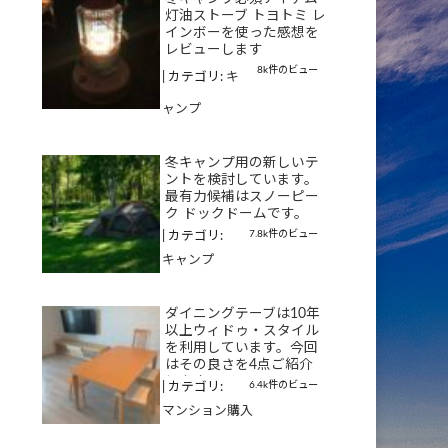
灯油ストーブ トヨトミ レ
インボーを使った感想を
レビューします
8k件のビュー
|
カテゴリ:
キ
ャンプ
冬キャンプ用の新しいテ
ントを検討しています。
最有力候補はスノーピー
ク ドックドームです。
7.8k件のビュー
|
カテゴリ:
キャンプ
ダイニングテーブは10年
以上ウィドゥ・スタイル
を利用しています。今回
はその良さを4点ご紹介
します
6.4k件のビュー
|
カテゴリ:
マンション購入