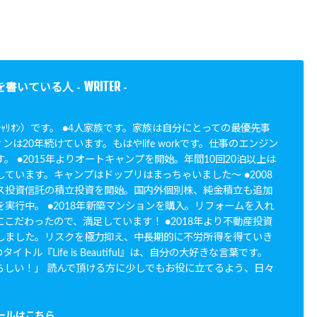
WRITER
を書いている人 -
-
N（ｼｬﾘｵﾝ）です。 ●4人家族です。家族は自分にとっての最優先事
ンは20年続けています。もはやlife workです。仕事のエンジン
。 ●2015年よりオートキャンプを開始。年間10回20泊以上は
ています。キャンプはドップリはまっちゃいました〜 ●2008
ス投資信託の積立投資を開始。国内外個別株、純金積立も追加
実行中。 ●2018年新築マンションを購入。リフォームを入れ
こだわったので、満足しています！ ●2018年より不動産投資
しました。リスクを極力抑え、中長期的に不労所得を得ていき
イトル『Life is Beautiful』は、自分の大好きな言葉です。
らしい！」 読んで頂ける方に少しでもお役に立てるよう、日々
。
ールはこちら