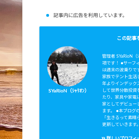
記事内に広告を利用しています。
この記事
管理者 SYaRio
項です！ ●サーフィ
は週末の波乗りです
家族でテント生活し
年よりインデック
して世界分散投資を
SYaRioN（ｼｬﾘｵﾝ）
たり、家具や家電に
家としてデビュー
ます。 ●本ブログのタ
「生きるって素晴
更新していきます
詳しいプロフィ