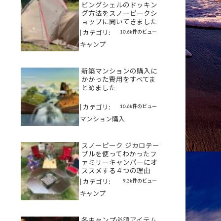
ビングシェルのドッキン
グ方法をスノーピークシ
ョップに聞いてきました
10.6k件のビュー
|
カテゴリ:
キャンプ
新築マンションの購入に
かかった費用をすべてま
とめました
10.6k件のビュー
|
カテゴリ:
マンション購入
スノーピーク ジカロテー
ブルを使ってわかったフ
ァミリーキャンパーにオ
ススメする４つの理由
9.3k件のビュー
|
カテゴリ:
キャンプ
冬キャンプ必須アイテム